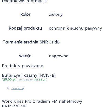
Dodatkowe informacje
kolor
zielony
Rodzaj produktu
ochronnik słuchu pasywny
Tłumienie średnie SNR
31 dB
wersja
nagłowna
Produkty powiązane
Bull’s Eye I czarny (H515FB)
125.00
zł
( cena netto:
101.63
zł
)
Porównaj
WorkTunes Pro z radiem FM nahełmowy
HRXS220P3E