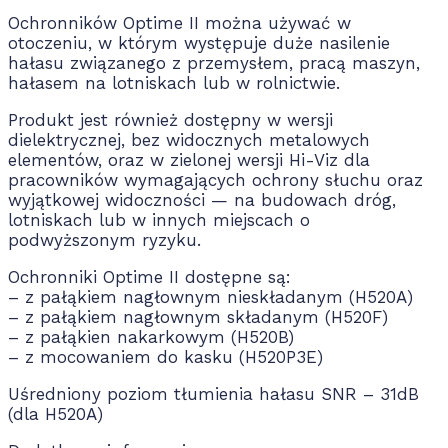
Ochronników Optime II można używać w
otoczeniu, w którym występuje duże nasilenie
hałasu związanego z przemysłem, pracą maszyn,
hałasem na lotniskach lub w rolnictwie.
Produkt jest również dostępny w wersji
dielektrycznej, bez widocznych metalowych
elementów, oraz w zielonej wersji Hi-Viz dla
pracowników wymagających ochrony słuchu oraz
wyjątkowej widoczności — na budowach dróg,
lotniskach lub w innych miejscach o
podwyższonym ryzyku.
Ochronniki Optime II dostępne są:
– z pałąkiem nagłownym nieskładanym (H520A)
– z pałąkiem nagłownym składanym (H520F)
– z pałąkien nakarkowym (H520B)
– z mocowaniem do kasku (H520P3E)
Uśredniony poziom tłumienia hałasu SNR – 31dB
(dla H520A)