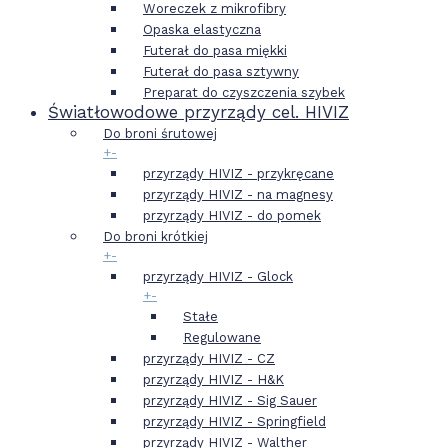
Woreczek z mikrofibry
Opaska elastyczna
Futerał do pasa miękki
Futerał do pasa sztywny
Preparat do czyszczenia szybek
Światłowodowe przyrządy cel. HIVIZ
Do broni śrutowej
+
-
przyrządy HIVIZ - przykręcane
przyrządy HIVIZ - na magnesy
przyrządy HIVIZ - do pomek
Do broni krótkiej
+
-
przyrządy HIVIZ - Glock
+
-
Stałe
Regulowane
przyrządy HIVIZ - CZ
przyrządy HIVIZ - H&K
przyrządy HIVIZ - Sig Sauer
przyrządy HIVIZ - Springfield
przyrządy HIVIZ - Walther