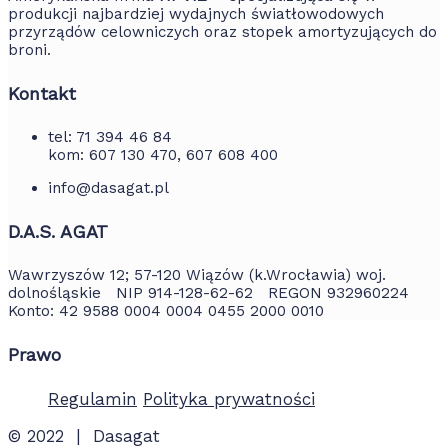
produkcji najbardziej wydajnych światłowodowych
przyrządów celowniczych oraz stopek amortyzujących do
broni.
Kontakt
tel: 71 394 46 84
kom: 607 130 470, 607 608 400
info@dasagat.pl
D.A.S. AGAT
Wawrzyszów 12; 57-120 Wiązów (k.Wrocławia) woj.
dolnośląskie NIP 914-128-62-62 REGON 932960224
Konto: 42 9588 0004 0004 0455 2000 0010
Prawo
Regulamin
Polityka prywatności
© 2022 | Dasagat