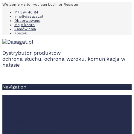
Welcome visitor you can
Login
or
Register
71/ 394 46 84
info@dasagat.pl
Obserwowane
Moje konto
Zamówienia
Koszyk
Dystrybutor produktów
ochrona słuchu, ochrona wzroku, komunikacja w
hałasie
Navigation
O firmie
Oferta
Pliki do pobrania