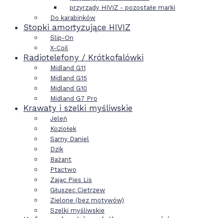
przyrządy HIVIZ - pozostałe marki
Do karabinków
Stopki amortyzujące HIVIZ
Slip-On
X-Coil
Radiotelefony / Krótkofalówki
Midland G11
Midland G15
Midland G10
Midland G7 Pro
Krawaty i szelki myśliwskie
Jeleń
Koziołek
Sarny Daniel
Dzik
Bażant
Ptactwo
Zając Pies Lis
Głuszec Cietrzew
Zielone (bez motywów)
Szelki myśliwskie