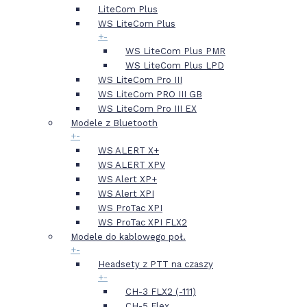
LiteCom Plus
WS LiteCom Plus
+
-
WS LiteCom Plus PMR
WS LiteCom Plus LPD
WS LiteCom Pro III
WS LiteCom PRO III GB
WS LiteCom Pro III EX
Modele z Bluetooth
+
-
WS ALERT X+
WS ALERT XPV
WS Alert XP+
WS Alert XPI
WS ProTac XPI
WS ProTac XPI FLX2
Modele do kablowego poł.
+
-
Headsety z PTT na czaszy
+
-
CH-3 FLX2 (-111)
CH-5 Flex