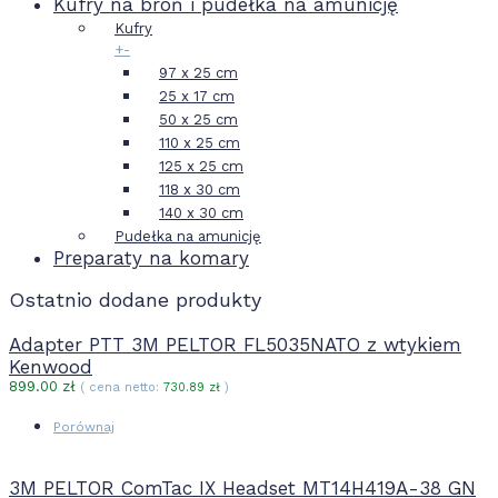
Kufry na broń i pudełka na amunicję
Kufry
+
-
97 x 25 cm
25 x 17 cm
50 x 25 cm
110 x 25 cm
125 x 25 cm
118 x 30 cm
140 x 30 cm
Pudełka na amunicję
Preparaty na komary
Ostatnio dodane produkty
Adapter PTT 3M PELTOR FL5035NATO z wtykiem
Kenwood
899.00
zł
( cena netto:
730.89
zł
)
Porównaj
3M PELTOR ComTac IX Headset MT14H419A-38 GN