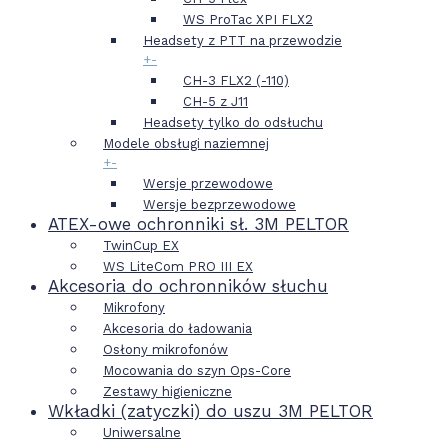
WS ProTac XPI FLX2
Headsety z PTT na przewodzie
+
-
CH-3 FLX2 (-110)
CH-5 z J11
Headsety tylko do odsłuchu
Modele obsługi naziemnej
+
-
Wersje przewodowe
Wersje bezprzewodowe
ATEX-owe ochronniki sł. 3M PELTOR
TwinCup EX
WS LiteCom PRO III EX
Akcesoria do ochronników słuchu
Mikrofony
Akcesoria do ładowania
Osłony mikrofonów
Mocowania do szyn Ops-Core
Zestawy higieniczne
Wkładki (zatyczki) do uszu 3M PELTOR
Uniwersalne