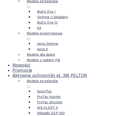
Modele strzeleckie
+
-
Bull's Eye I
Optime II składany
Bull's Eye III
X4
Modele przemysłowe
+
-
seria Optime
seria X
Modele dla dzieci
Modele z radiem FM
Nowości
Promocje
Aktywne ochronniki sł. 3M PELTOR
Modele strzeleckie
+
-
SportTac
ProTac Hunter
ProTac Shooter
WS ALERT X
Wkładki EEP-100