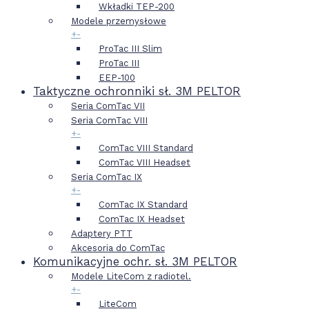
Wkładki TEP-200
Modele przemysłowe
+
-
ProTac III Slim
ProTac III
EEP-100
Taktyczne ochronniki sł. 3M PELTOR
Seria ComTac VII
Seria ComTac VIII
+
-
ComTac VIII Standard
ComTac VIII Headset
Seria ComTac IX
+
-
ComTac IX Standard
ComTac IX Headset
Adaptery PTT
Akcesoria do ComTac
Komunikacyjne ochr. sł. 3M PELTOR
Modele LiteCom z radiotel.
+
-
LiteCom