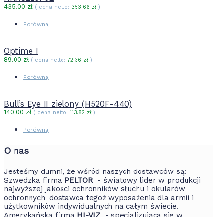
435.00
zł
( cena netto:
353.66
zł
)
Porównaj
Optime I
89.00
zł
( cena netto:
72.36
zł
)
Porównaj
Bull’s Eye II zielony (H520F-440)
140.00
zł
( cena netto:
113.82
zł
)
Porównaj
O nas
Jesteśmy dumni, że wśród naszych dostawców są:
Szwedzka firma
PELTOR
- światowy lider w produkcji
najwyższej jakości ochronników słuchu i okularów
ochronnych, dostawca tegoż wyposażenia dla armii i
użytkowników indywidualnych na całym świecie.
Amerykańska firma
HI-VIZ
- specjalizująca się w