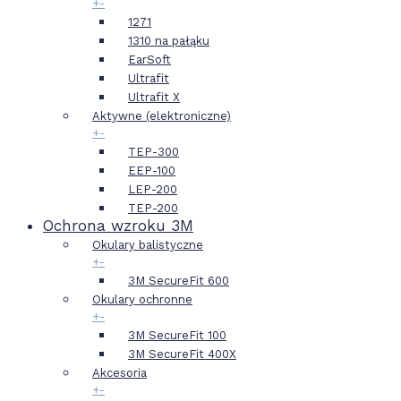
+
-
1271
1310 na pałąku
EarSoft
Ultrafit
Ultrafit X
Aktywne (elektroniczne)
+
-
TEP-300
EEP-100
LEP-200
TEP-200
Ochrona wzroku 3M
Okulary balistyczne
+
-
3M SecureFit 600
Okulary ochronne
+
-
3M SecureFit 100
3M SecureFit 400X
Akcesoria
+
-