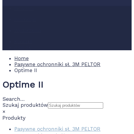
Nowości
Promocje
Wydarzenia
Kontakt
0.00 zł
Home
Pasywne ochronniki sł. 3M PELTOR
Optime II
Optime II
Search…
Szukaj produktów
×
Produkty
Pasywne ochronniki sł. 3M PELTOR