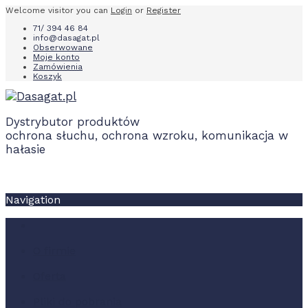
Welcome visitor you can
Login
or
Register
71/ 394 46 84
info@dasagat.pl
Obserwowane
Moje konto
Zamówienia
Koszyk
Dystrybutor produktów
ochrona słuchu, ochrona wzroku, komunikacja w
hałasie
Navigation
O firmie
Oferta
Pliki do pobrania