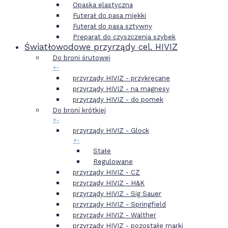
Opaska elastyczna
Futerał do pasa miękki
Futerał do pasa sztywny
Preparat do czyszczenia szybek
Światłowodowe przyrządy cel. HIVIZ
Do broni śrutowej
+
-
przyrządy HIVIZ - przykręcane
przyrządy HIVIZ - na magnesy
przyrządy HIVIZ - do pomek
Do broni krótkiej
+
-
przyrządy HIVIZ - Glock
+
-
Stałe
Regulowane
przyrządy HIVIZ - CZ
przyrządy HIVIZ - H&K
przyrządy HIVIZ - Sig Sauer
przyrządy HIVIZ - Springfield
przyrządy HIVIZ - Walther
przyrządy HIVIZ - pozostałe marki