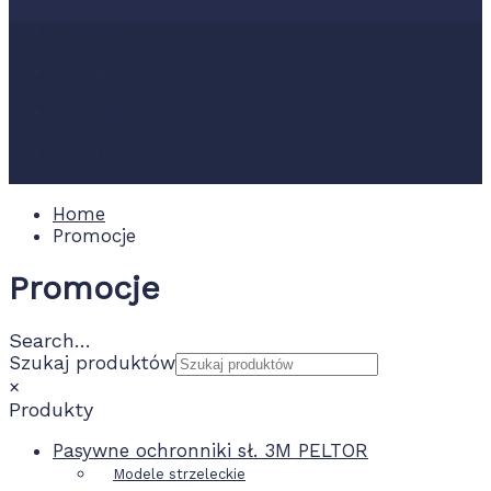
Nowości
Promocje
Wydarzenia
Kontakt
0.00 zł
Home
Promocje
Promocje
Search…
Szukaj produktów
×
Produkty
Pasywne ochronniki sł. 3M PELTOR
Modele strzeleckie