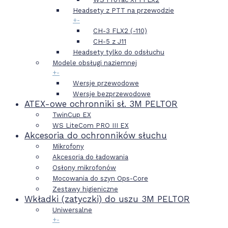
Headsety z PTT na przewodzie
+
-
CH-3 FLX2 (-110)
CH-5 z J11
Headsety tylko do odsłuchu
Modele obsługi naziemnej
+
-
Wersje przewodowe
Wersje bezprzewodowe
ATEX-owe ochronniki sł. 3M PELTOR
TwinCup EX
WS LiteCom PRO III EX
Akcesoria do ochronników słuchu
Mikrofony
Akcesoria do ładowania
Osłony mikrofonów
Mocowania do szyn Ops-Core
Zestawy higieniczne
Wkładki (zatyczki) do uszu 3M PELTOR
Uniwersalne
+
-