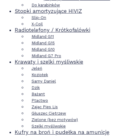
Do karabinków
Stopki amortyzujące HIVIZ
Slip-On
X-Coil
Radiotelefony / Krótkofalówki
Midland G11
Midland G15
Midland G10
Midland G7 Pro
Krawaty i szelki myśliwskie
Jeleń
Koziołek
Sarny Daniel
Dzik
Bażant
Ptactwo
Zając Pies Lis
Głuszec Cietrzew
Zielone (bez motywów)
Szelki myśliwskie
Kufry na broń i pudełka na amunicję