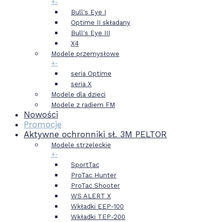
+
-
Bull's Eye I
Optime II składany
Bull's Eye III
X4
Modele przemysłowe
+
-
seria Optime
seria X
Modele dla dzieci
Modele z radiem FM
Nowości
Promocje
Aktywne ochronniki sł. 3M PELTOR
Modele strzeleckie
+
-
SportTac
ProTac Hunter
ProTac Shooter
WS ALERT X
Wkładki EEP-100
Wkładki TEP-200