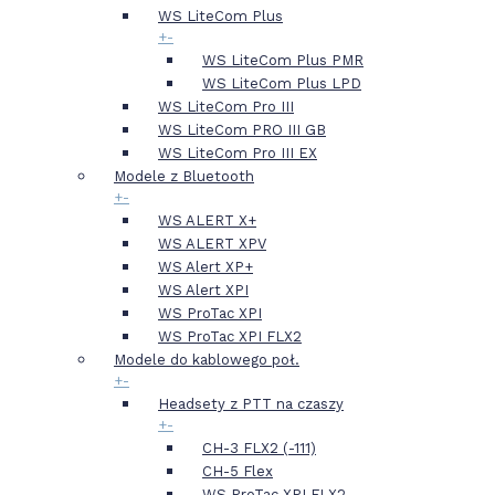
WS LiteCom Plus
+
-
WS LiteCom Plus PMR
WS LiteCom Plus LPD
WS LiteCom Pro III
WS LiteCom PRO III GB
WS LiteCom Pro III EX
Modele z Bluetooth
+
-
WS ALERT X+
WS ALERT XPV
WS Alert XP+
WS Alert XPI
WS ProTac XPI
WS ProTac XPI FLX2
Modele do kablowego poł.
+
-
Headsety z PTT na czaszy
+
-
CH-3 FLX2 (-111)
CH-5 Flex
WS ProTac XPI FLX2