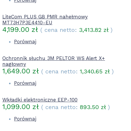
Porównaj
LiteCom PLUS GB PMR nahełmowy
MT73H7P3E4410-EU
4,199.00
zł
( cena netto:
3,413.82
zł
)
Porównaj
Ochronnik słuchu 3M PELTOR WS Alert X+
nagłowny
1,649.00
zł
( cena netto:
1,340.65
zł
)
Porównaj
Wkładki elektroniczne EEP-100
1,099.00
zł
( cena netto:
893.50
zł
)
Porównaj