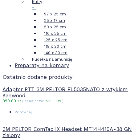
Kufry
+
-
97 x 25 cm
25 x 17 cm
50 x 25 cm
110 x 25 cm
125 x 25 cm
118 x 30 cm
140 x 30 cm
Pudełka na amunicję
Preparaty na komary
Ostatnio dodane produkty
Adapter PTT 3M PELTOR FL5035NATO z wtykiem
Kenwood
899.00
zł
( cena netto:
730.89
zł
)
Porównaj
3M PELTOR ComTac IX Headset MT14H419A-38 GN
zielony