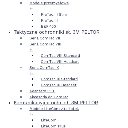
Modele przemysłowe
+
-
ProTac III Slim
ProTac III
EEP-100
Taktyczne ochronniki sł. 3M PELTOR
Seria ComTac VII
Seria ComTac VIII
+
-
ComTac VIII Standard
ComTac VIII Headset
Seria ComTac IX
+
-
ComTac IX Standard
ComTac IX Headset
Adaptery PTT
Akcesoria do ComTac
Komunikacyjne ochr. sł. 3M PELTOR
Modele LiteCom z radiotel.
+
-
LiteCom
LiteCom Plus