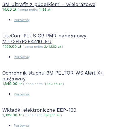
3M Ultrafit z pudełkiem – wielorazowe
14.00
zł
( cena netto:
11.38
zł
)
Porównaj
LiteCom PLUS GB PMR nahełmowy
MT73H7P3E4410-EU
4,199.00
zł
( cena netto:
3,413.82
zł
)
Porównaj
Ochronnik słuchu 3M PELTOR WS Alert X+
nagłowny
1,649.00
zł
( cena netto:
1,340.65
zł
)
Porównaj
Wkładki elektroniczne EEP-100
1,099.00
zł
( cena netto:
893.50
zł
)
Porównaj