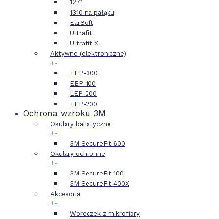
1271
1310 na pałąku
EarSoft
Ultrafit
Ultrafit X
Aktywne (elektroniczne)
+
-
TEP-300
EEP-100
LEP-200
TEP-200
Ochrona wzroku 3M
Okulary balistyczne
+
-
3M SecureFit 600
Okulary ochronne
+
-
3M SecureFit 100
3M SecureFit 400X
Akcesoria
+
-
Woreczek z mikrofibry