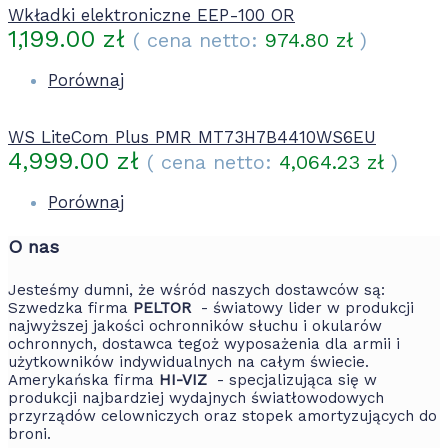
Wkładki elektroniczne EEP-100 OR
1,199.00
zł
( cena netto:
974.80
zł
)
Porównaj
WS LiteCom Plus PMR MT73H7B4410WS6EU
4,999.00
zł
( cena netto:
4,064.23
zł
)
Porównaj
O nas
Jesteśmy dumni, że wśród naszych dostawców są:
Szwedzka firma
PELTOR
- światowy lider w produkcji
najwyższej jakości ochronników słuchu i okularów
ochronnych, dostawca tegoż wyposażenia dla armii i
użytkowników indywidualnych na całym świecie.
Amerykańska firma
HI-VIZ
- specjalizująca się w
produkcji najbardziej wydajnych światłowodowych
przyrządów celowniczych oraz stopek amortyzujących do
broni.