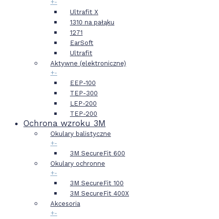
+
-
Ultrafit X
1310 na pałąku
1271
EarSoft
Ultrafit
Aktywne (elektroniczne)
+
-
EEP-100
TEP-300
LEP-200
TEP-200
Ochrona wzroku 3M
Okulary balistyczne
+
-
3M SecureFit 600
Okulary ochronne
+
-
3M SecureFit 100
3M SecureFit 400X
Akcesoria
+
-