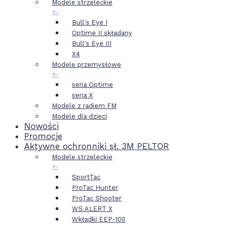
Modele strzeleckie
+
-
Bull's Eye I
Optime II składany
Bull's Eye III
X4
Modele przemysłowe
+
-
seria Optime
seria X
Modele z radiem FM
Modele dla dzieci
Nowości
Promocje
Aktywne ochronniki sł. 3M PELTOR
Modele strzeleckie
+
-
SportTac
ProTac Hunter
ProTac Shooter
WS ALERT X
Wkładki EEP-100