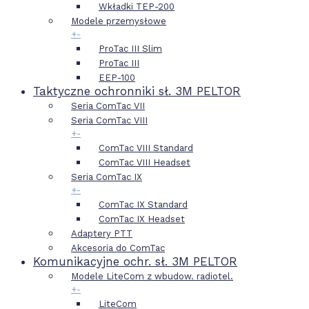
Wkładki TEP-200
Modele przemysłowe
+
-
ProTac III Slim
ProTac III
EEP-100
Taktyczne ochronniki sł. 3M PELTOR
Seria ComTac VII
Seria ComTac VIII
+
-
ComTac VIII Standard
ComTac VIII Headset
Seria ComTac IX
+
-
ComTac IX Standard
ComTac IX Headset
Adaptery PTT
Akcesoria do ComTac
Komunikacyjne ochr. sł. 3M PELTOR
Modele LiteCom z wbudow. radiotel.
+
-
LiteCom