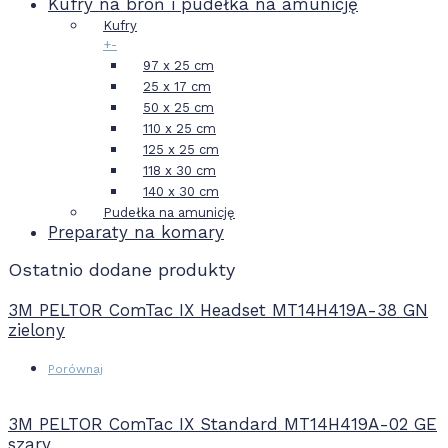
Kufry na broń i pudełka na amunicję
Kufry
+
-
97 x 25 cm
25 x 17 cm
50 x 25 cm
110 x 25 cm
125 x 25 cm
118 x 30 cm
140 x 30 cm
Pudełka na amunicję
Preparaty na komary
Ostatnio dodane produkty
3M PELTOR ComTac IX Headset MT14H419A-38 GN
zielony
Porównaj
3M PELTOR ComTac IX Standard MT14H419A-02 GE
szary