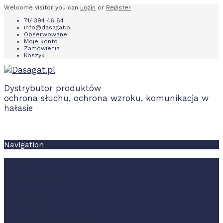
Welcome visitor you can
Login
or
Register
71/ 394 46 84
info@dasagat.pl
Obserwowane
Moje konto
Zamówienia
Koszyk
Dystrybutor produktów
ochrona słuchu, ochrona wzroku, komunikacja w
hałasie
Navigation
O firmie
Oferta
Pliki do pobrania