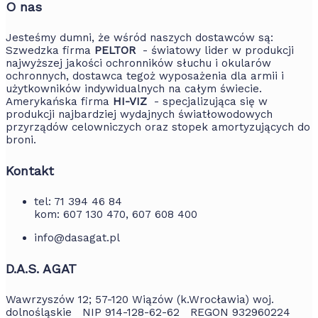
O nas
Jesteśmy dumni, że wśród naszych dostawców są:
Szwedzka firma
PELTOR
- światowy lider w produkcji
najwyższej jakości ochronników słuchu i okularów
ochronnych, dostawca tegoż wyposażenia dla armii i
użytkowników indywidualnych na całym świecie.
Amerykańska firma
HI-VIZ
- specjalizująca się w
produkcji najbardziej wydajnych światłowodowych
przyrządów celowniczych oraz stopek amortyzujących do
broni.
Kontakt
tel: 71 394 46 84
kom: 607 130 470, 607 608 400
info@dasagat.pl
D.A.S. AGAT
Wawrzyszów 12; 57-120 Wiązów (k.Wrocławia) woj.
dolnośląskie NIP 914-128-62-62 REGON 932960224