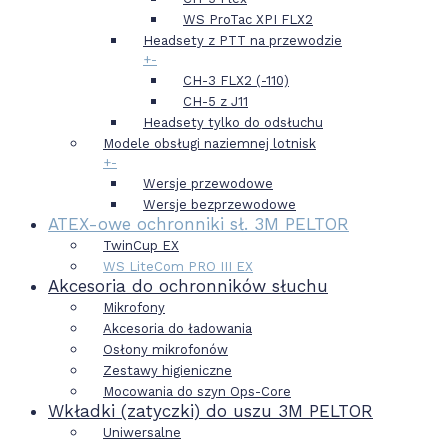
WS ProTac XPI FLX2
Headsety z PTT na przewodzie
+
-
CH-3 FLX2 (-110)
CH-5 z J11
Headsety tylko do odsłuchu
Modele obsługi naziemnej lotnisk
+
-
Wersje przewodowe
Wersje bezprzewodowe
ATEX-owe ochronniki sł. 3M PELTOR
TwinCup EX
WS LiteCom PRO III EX
Akcesoria do ochronników słuchu
Mikrofony
Akcesoria do ładowania
Osłony mikrofonów
Zestawy higieniczne
Mocowania do szyn Ops-Core
Wkładki (zatyczki) do uszu 3M PELTOR
Uniwersalne