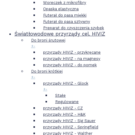
Woreczek z mikrofibry
Opaska elastyczna
Futerał do pasa miękki
Futerał do pasa sztywny
Preparat do czyszczenia szybek
Światłowodowe przyrządy cel. HIVIZ
Do broni śrutowej
+
-
przyrządy HIVIZ - przykręcane
przyrządy HIVIZ - na magnesy
przyrządy HIVIZ - do pomek
Do broni krótkiej
+
-
przyrządy HIVIZ - Glock
+
-
Stałe
Regulowane
przyrządy HIVIZ - CZ
przyrządy HIVIZ - H&K
przyrządy HIVIZ - Sig Sauer
przyrządy HIVIZ - Springfield
przyrządy HIVIZ - Walther