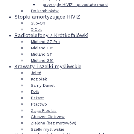
przyrządy HIVIZ - pozostałe marki
Do karabinków
Stopki amortyzujące HIVIZ
Slip-On
X-Coil
Radiotelefony / Krótkofalówki
Midland G7 Pro
Midland G15
Midland G11
Midland G10
Krawaty i szelki myśliwskie
Jeleń
Koziołek
Sarny Daniel
Dzik
Bażant
Ptactwo
Zając Pies Lis
Głuszec Cietrzew
Zielone (bez motywów)
Szelki myśliwskie