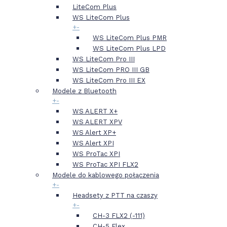
LiteCom Plus
WS LiteCom Plus
+
-
WS LiteCom Plus PMR
WS LiteCom Plus LPD
WS LiteCom Pro III
WS LiteCom PRO III GB
WS LiteCom Pro III EX
Modele z Bluetooth
+
-
WS ALERT X+
WS ALERT XPV
WS Alert XP+
WS Alert XPI
WS ProTac XPI
WS ProTac XPI FLX2
Modele do kablowego połączenia
+
-
Headsety z PTT na czaszy
+
-
CH-3 FLX2 (-111)
CH-5 Flex