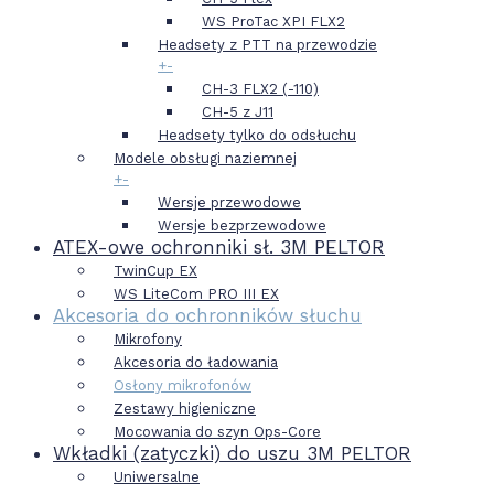
WS ProTac XPI FLX2
Headsety z PTT na przewodzie
+
-
CH-3 FLX2 (-110)
CH-5 z J11
Headsety tylko do odsłuchu
Modele obsługi naziemnej
+
-
Wersje przewodowe
Wersje bezprzewodowe
ATEX-owe ochronniki sł. 3M PELTOR
TwinCup EX
WS LiteCom PRO III EX
Akcesoria do ochronników słuchu
Mikrofony
Akcesoria do ładowania
Osłony mikrofonów
Zestawy higieniczne
Mocowania do szyn Ops-Core
Wkładki (zatyczki) do uszu 3M PELTOR
Uniwersalne