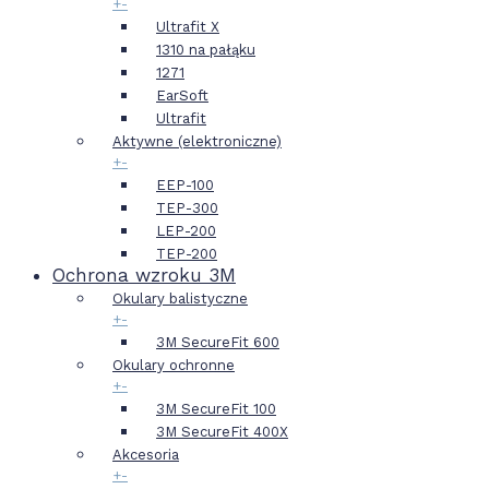
+
-
Ultrafit X
1310 na pałąku
1271
EarSoft
Ultrafit
Aktywne (elektroniczne)
+
-
EEP-100
TEP-300
LEP-200
TEP-200
Ochrona wzroku 3M
Okulary balistyczne
+
-
3M SecureFit 600
Okulary ochronne
+
-
3M SecureFit 100
3M SecureFit 400X
Akcesoria
+
-