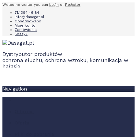
Welcome visitor you can
Login
or
Register
71/ 394 46 84
info@dasagat.pl
Obserwowane
Moje konto
Zamówienia
Koszyk
Dystrybutor produktów
ochrona słuchu, ochrona wzroku, komunikacja w
hałasie
Navigation
O firmie
Oferta
Pliki do pobrania