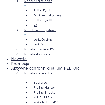
Modele strzeleckie
+
-
Bull's Eye I
Optime II składany
Bull's Eye III
X4
Modele przemysłowe
+
-
seria Optime
seria X
Modele z radiem FM
Modele dla dzieci
Nowości
Promocje
Aktywne ochronniki sł. 3M PELTOR
Modele strzeleckie
+
-
SportTac
ProTac Hunter
ProTac Shooter
WS ALERT X
Wkładki EEP-100