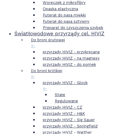
Woreczek z mikrofibry
Opaska elastyczna
Futerał do pasa miękki
Futerał do pasa sztywny
Preparat do czyszczenia szybek
Światłowodowe przyrządy cel. HIVIZ
Do broni śrutowej
+
-
przyrządy HIVIZ - przykręcane
przyrządy HIVIZ - na magnesy
przyrządy HIVIZ - do pomek
Do broni krótkiej
+
-
przyrządy HIVIZ - Glock
+
-
Stałe
Regulowane
przyrządy HIVIZ - CZ
przyrządy HIVIZ - H&K
przyrządy HIVIZ - Sig Sauer
przyrządy HIVIZ - Springfield
przyrządy HIVIZ - Walther