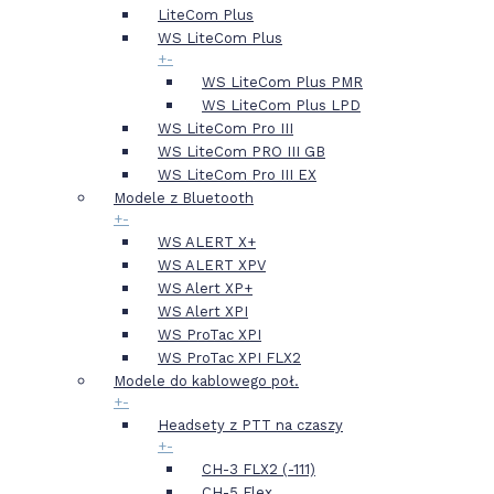
LiteCom Plus
WS LiteCom Plus
+
-
WS LiteCom Plus PMR
WS LiteCom Plus LPD
WS LiteCom Pro III
WS LiteCom PRO III GB
WS LiteCom Pro III EX
Modele z Bluetooth
+
-
WS ALERT X+
WS ALERT XPV
WS Alert XP+
WS Alert XPI
WS ProTac XPI
WS ProTac XPI FLX2
Modele do kablowego poł.
+
-
Headsety z PTT na czaszy
+
-
CH-3 FLX2 (-111)
CH-5 Flex