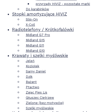
przyrządy HIVIZ - pozostałe marki
Do karabinków
Stopki amortyzujące HIVIZ
Slip-On
X-Coil
Radiotelefony / Krótkofalówki
Midland G7 Pro
Midland G15
Midland G11
Midland G10
Krawaty i szelki myśliwskie
Jeleń
Koziołek
Sarny Daniel
Dzik
Bażant
Ptactwo
Zając Pies Lis
Głuszec Cietrzew
Zielone (bez motywów)
Szelki myśliwskie