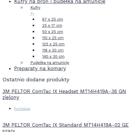
Kufry na broń i pudełka na amunicję
Kufry
+
-
97 x 25 cm
25 x 17 cm
50 x 25 cm
110 x 25 cm
125 x 25 cm
118 x 30 cm
140 x 30 cm
Pudełka na amunicję
Preparaty na komary
Ostatnio dodane produkty
3M PELTOR ComTac IX Headset MT14H419A-38 GN
zielony
Porównaj
3M PELTOR ComTac IX Standard MT14H419A-02 GE
szary