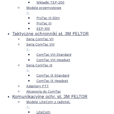
Wkładki TEP-200
Modele przemysłowe
+
-
ProTac III Slim
ProTac III
EEP-100
Taktyczne ochronniki sł. 3M PELTOR
Seria ComTac VII
Seria ComTac VIII
+
-
ComTac VIII Standard
ComTac VIII Headset
Seria ComTac IX
+
-
ComTac IX Standard
ComTac IX Headset
Adaptery PTT
Akcesoria do ComTac
Komunikacyjne ochr. sł. 3M PELTOR
Modele LiteCom z radiotel.
+
-
LiteCom