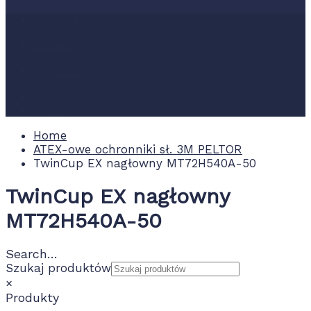
Nowości
Promocje
Wydarzenia
Kontakt
0.00 zł
Home
ATEX-owe ochronniki sł. 3M PELTOR
TwinCup EX nagłowny MT72H540A-50
TwinCup EX nagłowny
MT72H540A-50
Search…
Szukaj produktów
×
Produkty