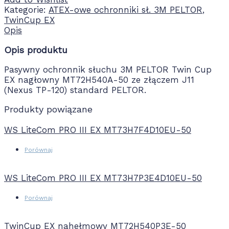
Kategorie:
ATEX-owe ochronniki sł. 3M PELTOR
,
TwinCup EX
Opis
Opis produktu
Pasywny ochronnik słuchu 3M PELTOR Twin Cup
EX nagłowny MT72H540A-50 ze złączem J11
(Nexus TP-120) standard PELTOR.
Produkty powiązane
WS LiteCom PRO III EX MT73H7F4D10EU-50
Porównaj
WS LiteCom PRO III EX MT73H7P3E4D10EU-50
Porównaj
TwinCup EX nahełmowy MT72H540P3E-50