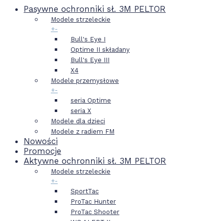
Pasywne ochronniki sł. 3M PELTOR
Modele strzeleckie
+
-
Bull's Eye I
Optime II składany
Bull's Eye III
X4
Modele przemysłowe
+
-
seria Optime
seria X
Modele dla dzieci
Modele z radiem FM
Nowości
Promocje
Aktywne ochronniki sł. 3M PELTOR
Modele strzeleckie
+
-
SportTac
ProTac Hunter
ProTac Shooter