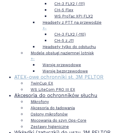
CH-3 FLX2 (-111)
CH-5 Flex
WS ProTac XPI FLX2
Headsety z PTT na przewodzie
+
-
CH-3 FLX2 (-110)
CH-5 z J11
Headsety tylko do odsłuchu
Modele obsługi naziemnej lotnisk
+
-
Wersje przewodowe
Wersje bezprzewodowe
ATEX-owe ochronniki sł. 3M PELTOR
TwinCup EX
WS LiteCom PRO III EX
Akcesoria do ochronników słuchu
Mikrofony
Akcesoria do ładowania
Osłony mikrofonów
Mocowania do szyn Ops-Core
Zestawy higieniczne
Wkładki (zatyczki) do uszu 3M PELTOR