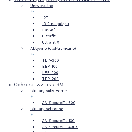
Uniwersalne
+
-
1271
1310 na pałąku
EarSoft
Ultrafit
Ultrafit X
Aktywne (elektroniczne)
+
-
TEP-300
EEP-100
LEP-200
TEP-200
Ochrona wzroku 3M
Okulary balistyczne
+
-
3M SecureFit 600
Okulary ochronne
+
-
3M SecureFit 100
3M SecureFit 400X