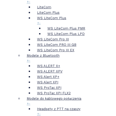
+
-
LiteCom
LiteCom Plus
WS LiteCom Plus
+
-
WS LiteCom Plus PMR
WS LiteCom Plus LPD
WS LiteCom Pro III
WS LiteCom PRO III GB
WS LiteCom Pro III EX
Modele z Bluetooth
+
-
WS ALERT X+
WS ALERT XPV
WS Alert XP+
WS Alert XPI
WS ProTac XPI
WS ProTac XPI FLX2
Modele do kablowego połączenia
+
-
Headsety z PTT na czaszy
+
-