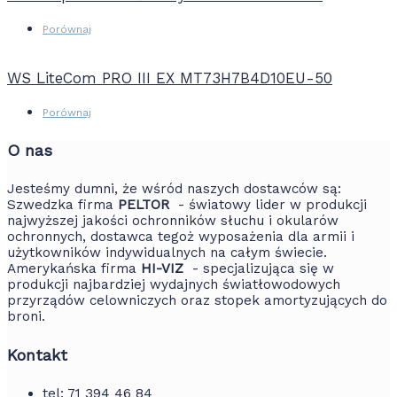
Porównaj
WS LiteCom PRO III EX MT73H7B4D10EU-50
Porównaj
O nas
Jesteśmy dumni, że wśród naszych dostawców są:
Szwedzka firma
PELTOR
- światowy lider w produkcji
najwyższej jakości ochronników słuchu i okularów
ochronnych, dostawca tegoż wyposażenia dla armii i
użytkowników indywidualnych na całym świecie.
Amerykańska firma
HI-VIZ
- specjalizująca się w
produkcji najbardziej wydajnych światłowodowych
przyrządów celowniczych oraz stopek amortyzujących do
broni.
Kontakt
tel: 71 394 46 84