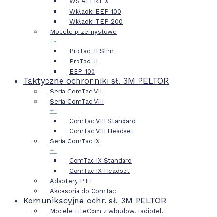
WS ALERT X
Wkładki EEP-100
Wkładki TEP-200
Modele przemysłowe
+
-
ProTac III Slim
ProTac III
EEP-100
Taktyczne ochronniki sł. 3M PELTOR
Seria ComTac VII
Seria ComTac VIII
+
-
ComTac VIII Standard
ComTac VIII Headset
Seria ComTac IX
+
-
ComTac IX Standard
ComTac IX Headset
Adaptery PTT
Akcesoria do ComTac
Komunikacyjne ochr. sł. 3M PELTOR
Modele LiteCom z wbudow. radiotel.