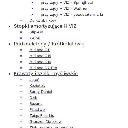
przyrządy HIVIZ - Springfield
przyrządy HIVIZ - Walther
przyrządy HIVIZ - pozostałe marki
Do karabinków
Stopki amortyzujące HIVIZ
Slip-On
X-Coil
Radiotelefony / Krótkofalówki
Midland G11
Midland G15
Midland G10
Midland G7 Pro
Krawaty i szelki myśliwskie
Jeleń
Koziołek
Sarny Daniel
Dzik
Bażant
Ptactwo
Zając Pies Lis
Głuszec Cietrzew
Zielone (bez motywów)