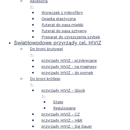
Akcesoria
+
-
Woreczek z mikrofibry
Opaska elastyczna
Futerał do pasa miękki
Futerał do pasa sztywny
Preparat do czyszczenia szybek
Światłowodowe przyrządy cel. HIVIZ
Do broni śrutowej
+
-
przyrządy HIVIZ - przykręcane
przyrządy HIVIZ - na magnesy
przyrządy HIVIZ - do pomek
Do broni krótkiej
+
-
przyrządy HIVIZ - Glock
+
-
Stałe
Regulowane
przyrządy HIVIZ - CZ
przyrządy HIVIZ - H&K
przyrządy HIVIZ - Sig Sauer