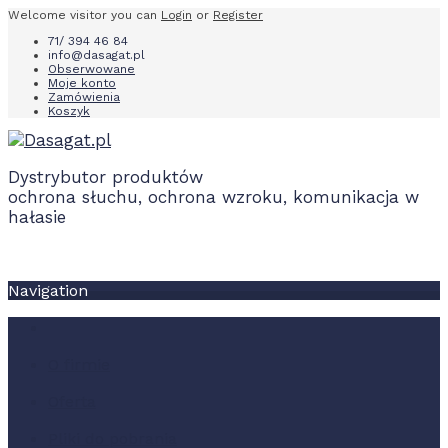
Welcome visitor you can
Login
or
Register
71/ 394 46 84
info@dasagat.pl
Obserwowane
Moje konto
Zamówienia
Koszyk
Dystrybutor produktów
ochrona słuchu, ochrona wzroku, komunikacja w
hałasie
Navigation
O firmie
Oferta
Pliki do pobrania