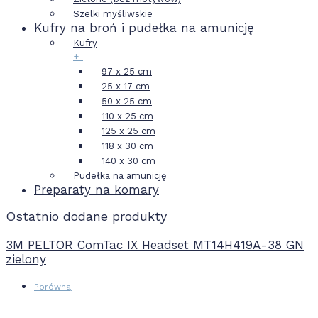
Szelki myśliwskie
Kufry na broń i pudełka na amunicję
Kufry
+
-
97 x 25 cm
25 x 17 cm
50 x 25 cm
110 x 25 cm
125 x 25 cm
118 x 30 cm
140 x 30 cm
Pudełka na amunicję
Preparaty na komary
Ostatnio dodane produkty
3M PELTOR ComTac IX Headset MT14H419A-38 GN
zielony
Porównaj