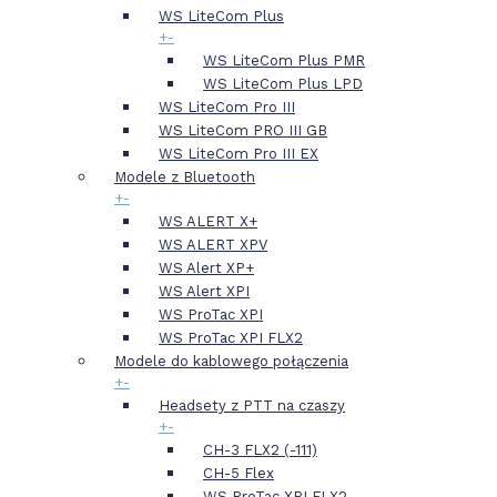
WS LiteCom Plus
+
-
WS LiteCom Plus PMR
WS LiteCom Plus LPD
WS LiteCom Pro III
WS LiteCom PRO III GB
WS LiteCom Pro III EX
Modele z Bluetooth
+
-
WS ALERT X+
WS ALERT XPV
WS Alert XP+
WS Alert XPI
WS ProTac XPI
WS ProTac XPI FLX2
Modele do kablowego połączenia
+
-
Headsety z PTT na czaszy
+
-
CH-3 FLX2 (-111)
CH-5 Flex
WS ProTac XPI FLX2