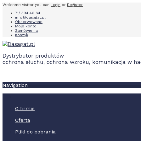
Welcome visitor you can
Login
or
Register
71/ 394 46 84
info@dasagat.pl
Obserwowane
Moje konto
Zamówienia
Koszyk
Dystrybutor produktów
ochrona słuchu, ochrona wzroku, komunikacja w hał
Navigation
O firmie
Oferta
Pliki do pobrania