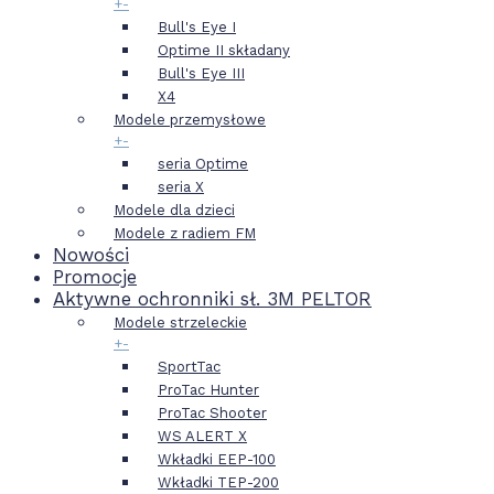
+
-
Bull's Eye I
Optime II składany
Bull's Eye III
X4
Modele przemysłowe
+
-
seria Optime
seria X
Modele dla dzieci
Modele z radiem FM
Nowości
Promocje
Aktywne ochronniki sł. 3M PELTOR
Modele strzeleckie
+
-
SportTac
ProTac Hunter
ProTac Shooter
WS ALERT X
Wkładki EEP-100
Wkładki TEP-200