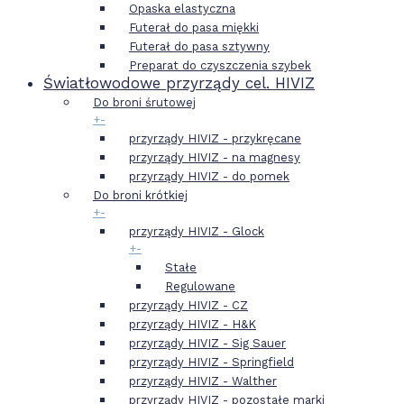
Opaska elastyczna
Futerał do pasa miękki
Futerał do pasa sztywny
Preparat do czyszczenia szybek
Światłowodowe przyrządy cel. HIVIZ
Do broni śrutowej
+
-
przyrządy HIVIZ - przykręcane
przyrządy HIVIZ - na magnesy
przyrządy HIVIZ - do pomek
Do broni krótkiej
+
-
przyrządy HIVIZ - Glock
+
-
Stałe
Regulowane
przyrządy HIVIZ - CZ
przyrządy HIVIZ - H&K
przyrządy HIVIZ - Sig Sauer
przyrządy HIVIZ - Springfield
przyrządy HIVIZ - Walther
przyrządy HIVIZ - pozostałe marki