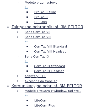
Modele przemysłowe
+
-
ProTac III Slim
ProTac III
EEP-100
Taktyczne ochronniki sł. 3M PELTOR
Seria ComTac VII
Seria ComTac VIII
+
-
ComTac VIII Standard
ComTac VIII Headset
Seria ComTac IX
+
-
ComTac IX Standard
ComTac IX Headset
Adaptery PTT
Akcesoria do ComTac
Komunikacyjne ochr. sł. 3M PELTOR
Modele LiteCom z wbudow. radiotel.
+
-
LiteCom
LiteCom Plus