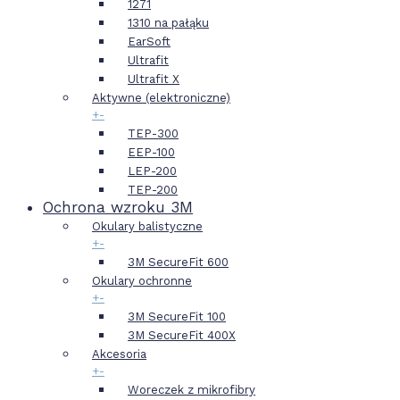
1271
1310 na pałąku
EarSoft
Ultrafit
Ultrafit X
Aktywne (elektroniczne)
+
-
TEP-300
EEP-100
LEP-200
TEP-200
Ochrona wzroku 3M
Okulary balistyczne
+
-
3M SecureFit 600
Okulary ochronne
+
-
3M SecureFit 100
3M SecureFit 400X
Akcesoria
+
-
Woreczek z mikrofibry