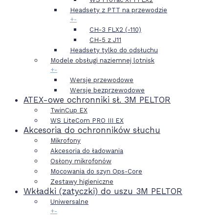
Headsety z PTT na przewodzie
+
-
CH-3 FLX2 (-110)
CH-5 z J11
Headsety tylko do odsłuchu
Modele obsługi naziemnej lotnisk
+
-
Wersje przewodowe
Wersje bezprzewodowe
ATEX-owe ochronniki sł. 3M PELTOR
TwinCup EX
WS LiteCom PRO III EX
Akcesoria do ochronników słuchu
Mikrofony
Akcesoria do ładowania
Osłony mikrofonów
Mocowania do szyn Ops-Core
Zestawy higieniczne
Wkładki (zatyczki) do uszu 3M PELTOR
Uniwersalne
+
-