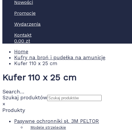
Nowości
Promocje
Wydarzenia
Kontakt
0.00 zł
Home
Kufry na broń i pudełka na amunicję
Kufer 110 x 25 cm
Kufer 110 x 25 cm
Search…
Szukaj produktów
×
Produkty
Pasywne ochronniki sł. 3M PELTOR
Modele strzeleckie