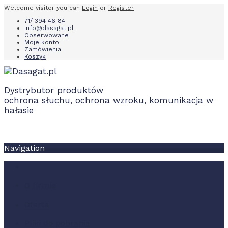
Welcome visitor you can
Login
or
Register
71/ 394 46 84
info@dasagat.pl
Obserwowane
Moje konto
Zamówienia
Koszyk
Dystrybutor produktów
ochrona słuchu, ochrona wzroku, komunikacja w
hałasie
Navigation
O firmie
Oferta
Pliki do pobrania