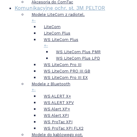
Akcesoria do ComTac
Komunikacyjne ochr. sł. 3M PELTOR
Modele LiteCom z radiotel.
+
-
LiteCom
LiteCom Plus
WS LiteCom Plus
+
-
WS LiteCom Plus PMR
WS LiteCom Plus LPD
WS LiteCom Pro III
WS LiteCom PRO III GB
WS LiteCom Pro III EX
Modele z Bluetooth
+
-
WS ALERT X+
WS ALERT XPV
WS Alert XP+
WS Alert XPI
WS ProTac XPI
WS ProTac XPI FLX2
Modele do kablowego poł.