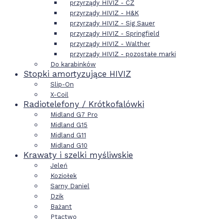
przyrządy HIVIZ - CZ
przyrządy HIVIZ - H&K
przyrządy HIVIZ - Sig Sauer
przyrządy HIVIZ - Springfield
przyrządy HIVIZ - Walther
przyrządy HIVIZ - pozostałe marki
Do karabinków
Stopki amortyzujące HIVIZ
Slip-On
X-Coil
Radiotelefony / Krótkofalówki
Midland G7 Pro
Midland G15
Midland G11
Midland G10
Krawaty i szelki myśliwskie
Jeleń
Koziołek
Sarny Daniel
Dzik
Bażant
Ptactwo