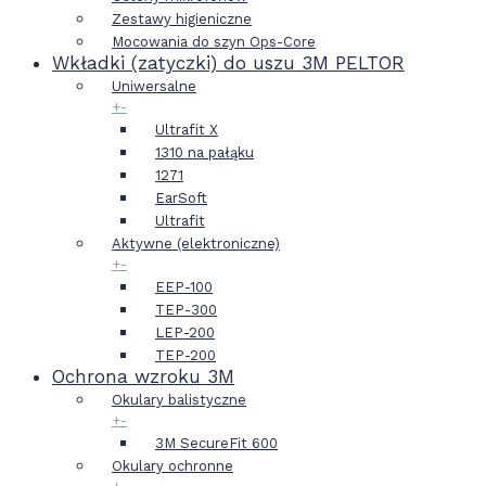
Zestawy higieniczne
Mocowania do szyn Ops-Core
Wkładki (zatyczki) do uszu 3M PELTOR
Uniwersalne
+
-
Ultrafit X
1310 na pałąku
1271
EarSoft
Ultrafit
Aktywne (elektroniczne)
+
-
EEP-100
TEP-300
LEP-200
TEP-200
Ochrona wzroku 3M
Okulary balistyczne
+
-
3M SecureFit 600
Okulary ochronne