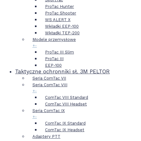
ProTac Hunter
ProTac Shooter
WS ALERT X
Wkładki EEP-100
Wkładki TEP-200
Modele przemysłowe
+
-
ProTac III Slim
ProTac III
EEP-100
Taktyczne ochronniki sł. 3M PELTOR
Seria ComTac VII
Seria ComTac VIII
+
-
ComTac VIII Standard
ComTac VIII Headset
Seria ComTac IX
+
-
ComTac IX Standard
ComTac IX Headset
Adaptery PTT