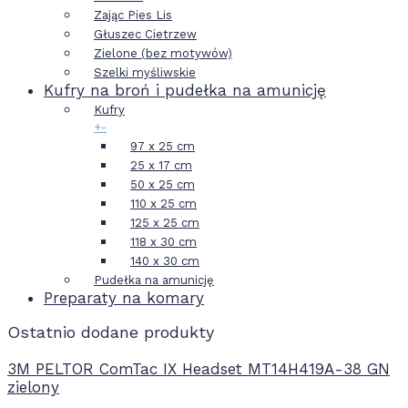
Zając Pies Lis
Głuszec Cietrzew
Zielone (bez motywów)
Szelki myśliwskie
Kufry na broń i pudełka na amunicję
Kufry
+
-
97 x 25 cm
25 x 17 cm
50 x 25 cm
110 x 25 cm
125 x 25 cm
118 x 30 cm
140 x 30 cm
Pudełka na amunicję
Preparaty na komary
Ostatnio dodane produkty
3M PELTOR ComTac IX Headset MT14H419A-38 GN
zielony