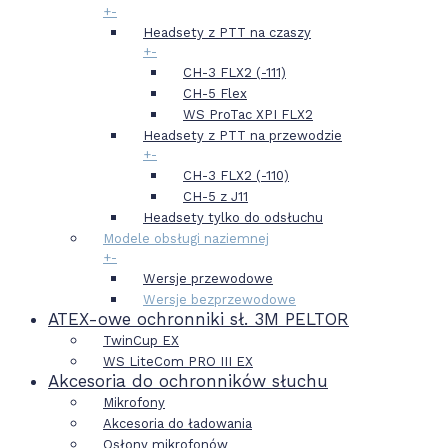
+
-
Headsety z PTT na czaszy
+
-
CH-3 FLX2 (-111)
CH-5 Flex
WS ProTac XPI FLX2
Headsety z PTT na przewodzie
+
-
CH-3 FLX2 (-110)
CH-5 z J11
Headsety tylko do odsłuchu
Modele obsługi naziemnej
+
-
Wersje przewodowe
Wersje bezprzewodowe
ATEX-owe ochronniki sł. 3M PELTOR
TwinCup EX
WS LiteCom PRO III EX
Akcesoria do ochronników słuchu
Mikrofony
Akcesoria do ładowania
Osłony mikrofonów