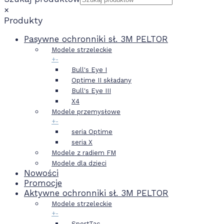
×
Produkty
Pasywne ochronniki sł. 3M PELTOR
Modele strzeleckie
+
-
Bull's Eye I
Optime II składany
Bull's Eye III
X4
Modele przemysłowe
+
-
seria Optime
seria X
Modele z radiem FM
Modele dla dzieci
Nowości
Promocje
Aktywne ochronniki sł. 3M PELTOR
Modele strzeleckie
+
-
SportTac