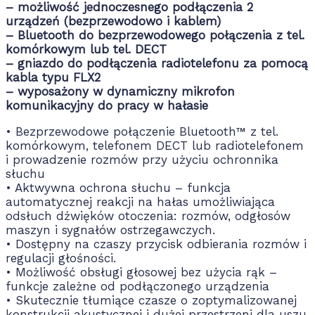
– możliwość jednoczesnego podłączenia 2
urządzeń (bezprzewodowo i kablem)
– Bluetooth do bezprzewodowego połączenia z tel.
komórkowym lub tel. DECT
– gniazdo do podłączenia radiotelefonu za pomocą
kabla typu FLX2
– wyposażony w dynamiczny mikrofon
komunikacyjny do pracy w hałasie
• Bezprzewodowe połączenie Bluetooth™ z tel.
komórkowym, telefonem DECT lub radiotelefonem
i prowadzenie rozmów przy użyciu ochronnika
słuchu
• Aktwywna ochrona słuchu – funkcja
automatycznej reakcji na hałas umożliwiająca
odsłuch dźwięków otoczenia: rozmów, odgłosów
maszyn i sygnałów ostrzegawczych.
• Dostępny na czaszy przycisk odbierania rozmów i
regulacji głośności.
• Możliwość obsługi głosowej bez użycia rąk –
funkcje zależne od podłączonego urządzenia
• Skutecznie tłumiące czasze o zoptymalizowanej
konstrukcji akustycznej i dużej przestrzeni dla uszu