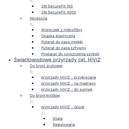
+
-
3M SecureFit 100
3M SecureFit 400X
Akcesoria
+
-
Woreczek z mikrofibry
Opaska elastyczna
Futerał do pasa miękki
Futerał do pasa sztywny
Preparat do czyszczenia szybek
Światłowodowe przyrządy cel. HIVIZ
Do broni śrutowej
+
-
przyrządy HIVIZ - przykręcane
przyrządy HIVIZ - na magnesy
przyrządy HIVIZ - do pomek
Do broni krótkiej
+
-
przyrządy HIVIZ - Glock
+
-
Stałe
Regulowane