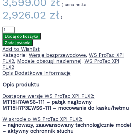
3,599.00
zł
( cena netto:
2,926.02
zł
)
Dodaj do koszyka
Add to Wishlist
Kategorie:
Wersje bezprzewodowe
,
WS ProTac XPI
FLX2
,
Modele obsługi naziemnej
,
WS ProTac XPI
FLX2
Opis
Dodatkowe informacje
Opis produktu
Dostępne wersje WS ProTac XPI FLX2:
MT15H7AWS6-111 – pałąk nagłowny
MT15H7P3EWS6-111 – mocowanie do kasku/hełmu
W skrócie o WS ProTac XPI FLX2:
– najnowszy, zaawansowany technologicznie model
– aktywny ochronnik słuchu