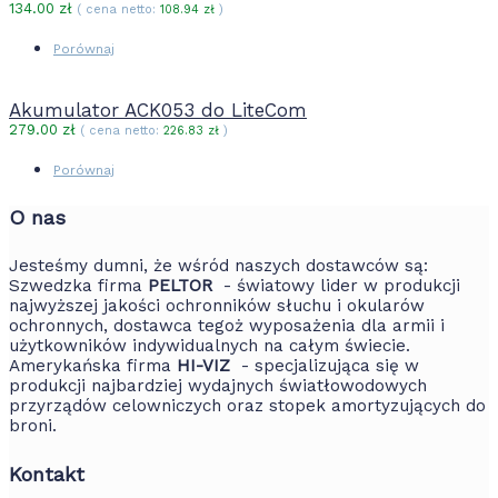
134.00
zł
( cena netto:
108.94
zł
)
Porównaj
Akumulator ACK053 do LiteCom
279.00
zł
( cena netto:
226.83
zł
)
Porównaj
O nas
Jesteśmy dumni, że wśród naszych dostawców są:
Szwedzka firma
PELTOR
- światowy lider w produkcji
najwyższej jakości ochronników słuchu i okularów
ochronnych, dostawca tegoż wyposażenia dla armii i
użytkowników indywidualnych na całym świecie.
Amerykańska firma
HI-VIZ
- specjalizująca się w
produkcji najbardziej wydajnych światłowodowych
przyrządów celowniczych oraz stopek amortyzujących do
broni.
Kontakt