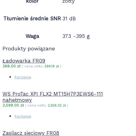
kolor
żółty
Tłumienie średnie SNR
31 dB
Waga
373 -395 g
Produkty powiązane
Ładowarka FR09
368.00
zł
( cena netto:
299.19
zł
)
Porównaj
WS ProTac XPI FLX2 MT15H7P3EWS6-111
nahełmowy
3,599.00
zł
( cena netto:
2,926.02
zł
)
Porównaj
Zasilacz sieciowy FR08