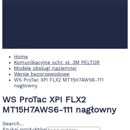
Nowości
Promocje
Wydarzenia
Kontakt
0.00 zł
Home
Komunikacyjne ochr. sł. 3M PELTOR
Modele obsługi naziemnej
Wersje bezprzewodowe
WS ProTac XPI FLX2 MT15H7AWS6-111
nagłowny
WS ProTac XPI FLX2
MT15H7AWS6-111 nagłowny
Search…
Szukaj produktów