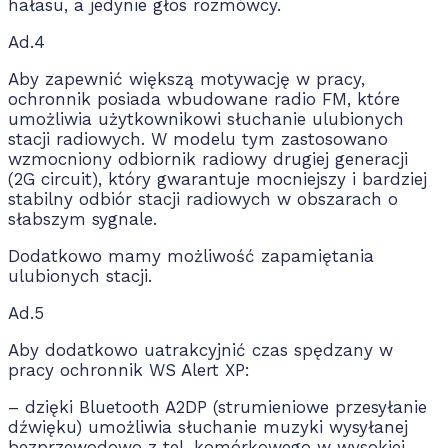
hałasu, a jedynie głos rozmówcy.
Ad.4
Aby zapewnić większą motywację w pracy,
ochronnik posiada wbudowane radio FM, które
umożliwia użytkownikowi słuchanie ulubionych
stacji radiowych. W modelu tym zastosowano
wzmocniony odbiornik radiowy drugiej generacji
(2G circuit), który gwarantuje mocniejszy i bardziej
stabilny odbiór stacji radiowych w obszarach o
słabszym sygnale.
Dodatkowo mamy możliwość zapamiętania
ulubionych stacji.
Ad.5
Aby dodatkowo uatrakcyjnić czas spędzany w
pracy ochronnik WS Alert XP:
– dzięki Bluetooth A2DP (strumieniowe przesyłanie
dźwięku) umożliwia słuchanie muzyki wysyłanej
bezprzewodowo z tel. komórkowego w wysokiej