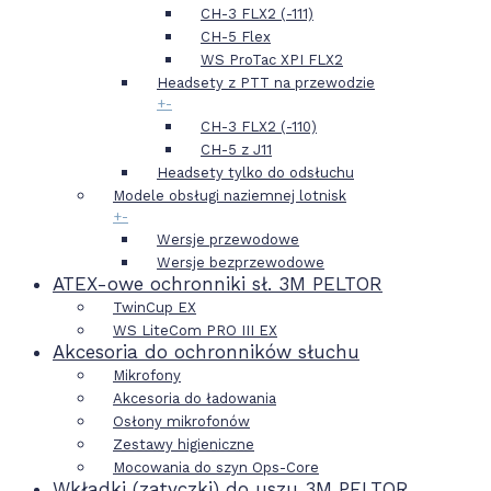
CH-3 FLX2 (-111)
CH-5 Flex
WS ProTac XPI FLX2
Headsety z PTT na przewodzie
+
-
CH-3 FLX2 (-110)
CH-5 z J11
Headsety tylko do odsłuchu
Modele obsługi naziemnej lotnisk
+
-
Wersje przewodowe
Wersje bezprzewodowe
ATEX-owe ochronniki sł. 3M PELTOR
TwinCup EX
WS LiteCom PRO III EX
Akcesoria do ochronników słuchu
Mikrofony
Akcesoria do ładowania
Osłony mikrofonów
Zestawy higieniczne
Mocowania do szyn Ops-Core
Wkładki (zatyczki) do uszu 3M PELTOR