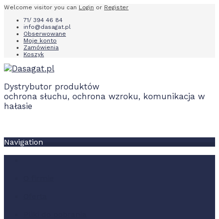
Welcome visitor you can
Login
or
Register
71/ 394 46 84
info@dasagat.pl
Obserwowane
Moje konto
Zamówienia
Koszyk
Dystrybutor produktów
ochrona słuchu, ochrona wzroku, komunikacja w
hałasie
Navigation
O firmie
Oferta
Pliki do pobrania