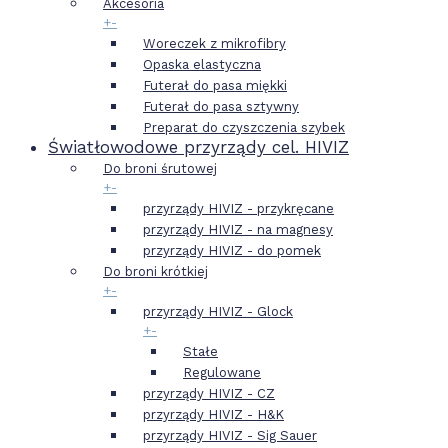
Akcesoria
+
-
Woreczek z mikrofibry
Opaska elastyczna
Futerał do pasa miękki
Futerał do pasa sztywny
Preparat do czyszczenia szybek
Światłowodowe przyrządy cel. HIVIZ
Do broni śrutowej
+
-
przyrządy HIVIZ - przykręcane
przyrządy HIVIZ - na magnesy
przyrządy HIVIZ - do pomek
Do broni krótkiej
+
-
przyrządy HIVIZ - Glock
+
-
Stałe
Regulowane
przyrządy HIVIZ - CZ
przyrządy HIVIZ - H&K
przyrządy HIVIZ - Sig Sauer