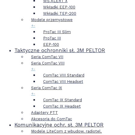
WS ALERT X
Wkładki EEP-100
Wkładki TEP-200
Modele przemysłowe
+
-
ProTac III Slim
ProTac III
EEP-100
Taktyczne ochronniki sł. 3M PELTOR
Seria ComTac VII
Seria ComTac VIII
+
-
ComTac VIII Standard
ComTac VIII Headset
Seria ComTac IX
+
-
ComTac IX Standard
ComTac IX Headset
Adaptery PTT
Akcesoria do ComTac
Komunikacyjne ochr. sł. 3M PELTOR
Modele LiteCom z wbudow. radiotel.