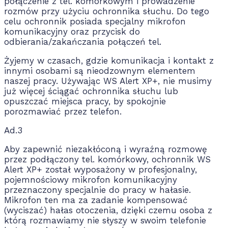
połączenie z tel. komórkowym i prowadzenie
rozmów przy użyciu ochronnika słuchu. Do tego
celu ochronnik posiada specjalny mikrofon
komunikacyjny oraz przycisk do
odbierania/zakańczania połączeń tel.
Żyjemy w czasach, gdzie komunikacja i kontakt z
innymi osobami są nieodzownym elementem
naszej pracy. Używając WS Alert XP+, nie musimy
już więcej ściągać ochronnika słuchu lub
opuszczać miejsca pracy, by spokojnie
porozmawiać przez telefon.
Ad.3
Aby zapewnić niezakłóconą i wyraźną rozmowę
przez podłączony tel. komórkowy, ochronnik WS
Alert XP+ został wyposażony w profesjonalny,
pojemnościowy mikrofon komunikacyjny
przeznaczony specjalnie do pracy w hałasie.
Mikrofon ten ma za zadanie kompensować
(wyciszać) hałas otoczenia, dzięki czemu osoba z
którą rozmawiamy nie słyszy w swoim telefonie