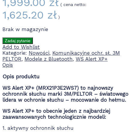
1,999.00
zł
( cena netto:
1,625.20
zł
)
Brak w magazynie
Add to Wishlist
Kategorie:
Nowości
,
Komunikacyjne ochr. sł. 3M
PELTOR
,
Modele z Bluetooth
,
WS Alert XP+
Opis
Opis produktu
WS Alert XP+ (MRX21P3E2WS7) to najnowszy
ochronnik słuchu marki 3M/PELTOR – światowego
lidera w ochronie słuchu – mocowanie do hełmu.
WS Alert XP+ to obecnie jeden z najbardziej
zaawansowanych technologicznie modeli:
1. aktywny ochronnik słuchu