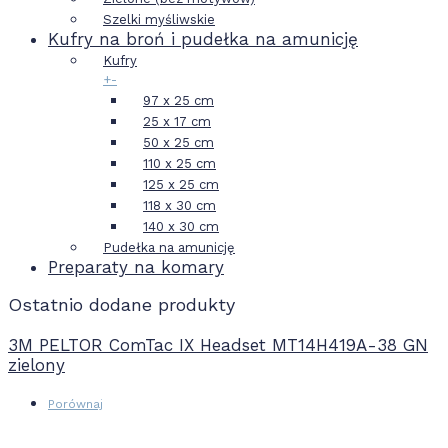
Szelki myśliwskie
Kufry na broń i pudełka na amunicję
Kufry
+
-
97 x 25 cm
25 x 17 cm
50 x 25 cm
110 x 25 cm
125 x 25 cm
118 x 30 cm
140 x 30 cm
Pudełka na amunicję
Preparaty na komary
Ostatnio dodane produkty
3M PELTOR ComTac IX Headset MT14H419A-38 GN
zielony
Porównaj