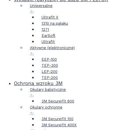
Uniwersalne
+
-
Ultrafit X
1310 na pałąku
1271
EarSoft
Ultrafit
Aktywne (elektroniczne)
+
-
EEP-100
TEP-300
LEP-200
TEP-200
Ochrona wzroku 3M
Okulary balistyczne
+
-
3M SecureFit 600
Okulary ochronne
+
-
3M SecureFit 100
3M SecureFit 400X