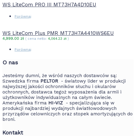
WS LiteCom PRO III MT73H7A4D10EU
Porównaj
WS LiteCom Plus PMR MT73H7A4410WS6EU
4,999.00
zł
( cena netto:
4,064.23
zł
)
Porównaj
O nas
Jesteśmy dumni, że wśród naszych dostawców są:
Szwedzka firma
PELTOR
- światowy lider w produkcji
najwyższej jakości ochronników słuchu i okularów
ochronnych, dostawca tegoż wyposażenia dla armii i
użytkowników indywidualnych na całym świecie.
Amerykańska firma
HI-VIZ
- specjalizująca się w
produkcji najbardziej wydajnych światłowodowych
przyrządów celowniczych oraz stopek amortyzujących do
broni.
Kontakt