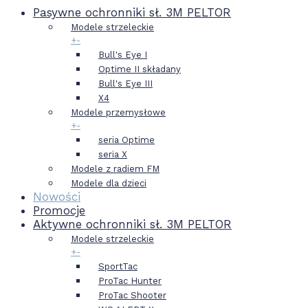
Pasywne ochronniki sł. 3M PELTOR
Modele strzeleckie
+
-
Bull's Eye I
Optime II składany
Bull's Eye III
X4
Modele przemysłowe
+
-
seria Optime
seria X
Modele z radiem FM
Modele dla dzieci
Nowości
Promocje
Aktywne ochronniki sł. 3M PELTOR
Modele strzeleckie
+
-
SportTac
ProTac Hunter
ProTac Shooter