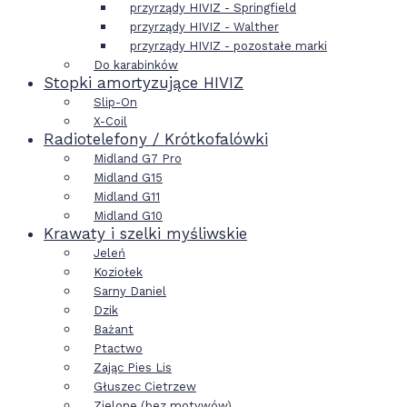
przyrządy HIVIZ - Springfield
przyrządy HIVIZ - Walther
przyrządy HIVIZ - pozostałe marki
Do karabinków
Stopki amortyzujące HIVIZ
Slip-On
X-Coil
Radiotelefony / Krótkofalówki
Midland G7 Pro
Midland G15
Midland G11
Midland G10
Krawaty i szelki myśliwskie
Jeleń
Koziołek
Sarny Daniel
Dzik
Bażant
Ptactwo
Zając Pies Lis
Głuszec Cietrzew
Zielone (bez motywów)