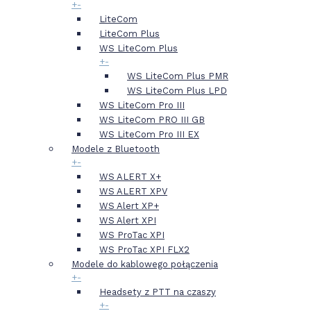
+
-
LiteCom
LiteCom Plus
WS LiteCom Plus
+
-
WS LiteCom Plus PMR
WS LiteCom Plus LPD
WS LiteCom Pro III
WS LiteCom PRO III GB
WS LiteCom Pro III EX
Modele z Bluetooth
+
-
WS ALERT X+
WS ALERT XPV
WS Alert XP+
WS Alert XPI
WS ProTac XPI
WS ProTac XPI FLX2
Modele do kablowego połączenia
+
-
Headsety z PTT na czaszy
+
-