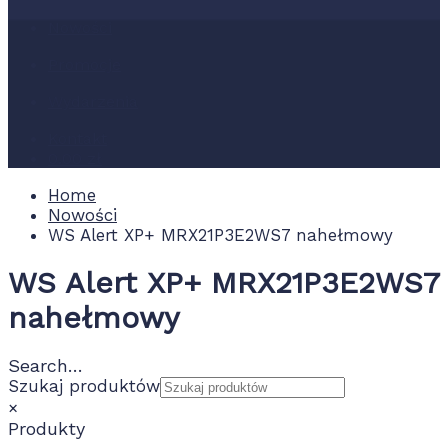
Nowości
Promocje
Wydarzenia
Kontakt
0.00 zł
Home
Nowości
WS Alert XP+ MRX21P3E2WS7 nahełmowy
WS Alert XP+ MRX21P3E2WS7
nahełmowy
Search…
Szukaj produktów
×
Produkty