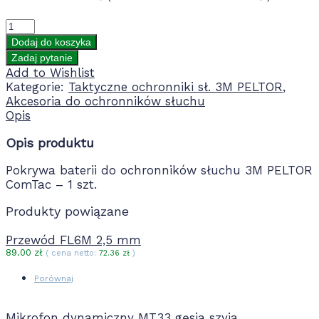
Dodaj do koszyka
Add to Wishlist
Kategorie:
Taktyczne ochronniki sł. 3M PELTOR
,
Akcesoria do ochronników słuchu
Opis
Opis produktu
Pokrywa baterii do ochronników słuchu 3M PELTOR
ComTac – 1 szt.
Produkty powiązane
Przewód FL6M 2,5 mm
89.00
zł
( cena netto:
72.36
zł
)
Porównaj
Mikrofon dynamiczny MT33 gęsia szyja