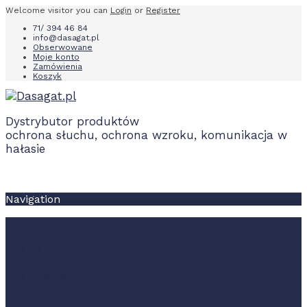
Welcome visitor you can
Login
or
Register
71/ 394 46 84
info@dasagat.pl
Obserwowane
Moje konto
Zamówienia
Koszyk
Dystrybutor produktów
ochrona słuchu, ochrona wzroku, komunikacja w
hałasie
Navigation
O firmie
Oferta
Pliki do pobrania