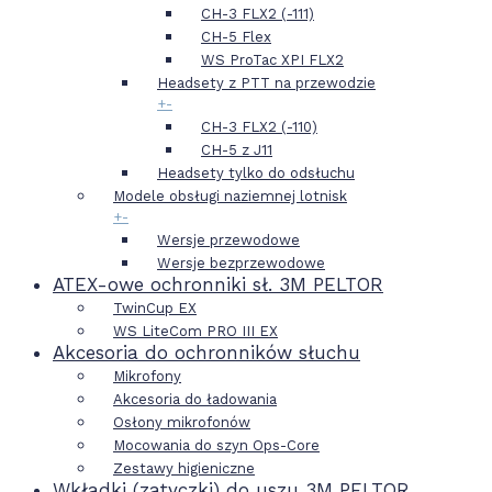
CH-3 FLX2 (-111)
CH-5 Flex
WS ProTac XPI FLX2
Headsety z PTT na przewodzie
+
-
CH-3 FLX2 (-110)
CH-5 z J11
Headsety tylko do odsłuchu
Modele obsługi naziemnej lotnisk
+
-
Wersje przewodowe
Wersje bezprzewodowe
ATEX-owe ochronniki sł. 3M PELTOR
TwinCup EX
WS LiteCom PRO III EX
Akcesoria do ochronników słuchu
Mikrofony
Akcesoria do ładowania
Osłony mikrofonów
Mocowania do szyn Ops-Core
Zestawy higieniczne
Wkładki (zatyczki) do uszu 3M PELTOR