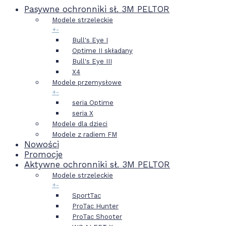
Pasywne ochronniki sł. 3M PELTOR
Modele strzeleckie
+
-
Bull's Eye I
Optime II składany
Bull's Eye III
X4
Modele przemysłowe
+
-
seria Optime
seria X
Modele dla dzieci
Modele z radiem FM
Nowości
Promocje
Aktywne ochronniki sł. 3M PELTOR
Modele strzeleckie
+
-
SportTac
ProTac Hunter
ProTac Shooter