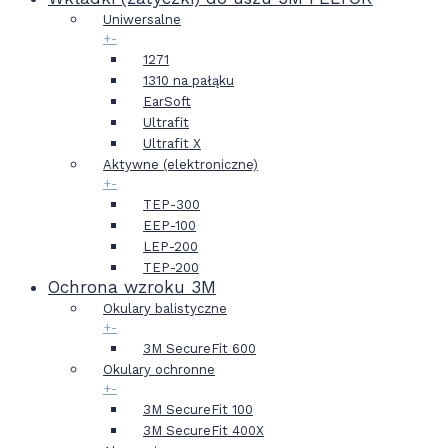
Uniwersalne
+
-
1271
1310 na pałąku
EarSoft
Ultrafit
Ultrafit X
Aktywne (elektroniczne)
+
-
TEP-300
EEP-100
LEP-200
TEP-200
Ochrona wzroku 3M
Okulary balistyczne
+
-
3M SecureFit 600
Okulary ochronne
+
-
3M SecureFit 100
3M SecureFit 400X