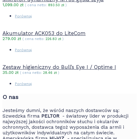
1,099.00
zł
( cena netto:
893.50
zł
)
Porównaj
Akumulator ACK053 do LiteCom
279.00
zł
( cena netto:
226.83
zł
)
Porównaj
Zestaw higieniczny do Bull’s Eye I / Optime I
35.00
zł
( cena netto:
28.46
zł
)
Porównaj
O nas
Jesteśmy dumni, że wśród naszych dostawców są:
Szwedzka firma
PELTOR
- światowy lider w produkcji
najwyższej jakości ochronników słuchu i okularów
ochronnych, dostawca tegoż wyposażenia dla armii i
użytkowników indywidualnych na całym świecie.
Amerykańska firma
HI-VIZ
- specjalizująca się w