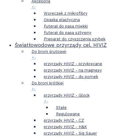
Akcesoria
+
-
Woreczek z mikrofibry
Opaska elastyczna
Futerał do pasa miękki
Futerał do pasa sztywny
Preparat do czyszczenia szybek
Światłowodowe przyrządy cel. HIVIZ
Do broni śrutowej
+
-
przyrządy HIVIZ - przykręcane
przyrządy HIVIZ - na magnesy
przyrządy HIVIZ - do pomek
Do broni krótkiej
+
-
przyrządy HIVIZ - Glock
+
-
Stałe
Regulowane
przyrządy HIVIZ - CZ
przyrządy HIVIZ - H&K
przyrządy HIVIZ - Sig Sauer