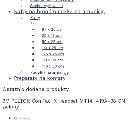
Szelki myśliwskie
Kufry na broń i pudełka na amunicję
Kufry
+
-
97 x 25 cm
25 x 17 cm
50 x 25 cm
110 x 25 cm
125 x 25 cm
118 x 30 cm
140 x 30 cm
Pudełka na amunicję
Preparaty na komary
Ostatnio dodane produkty
3M PELTOR ComTac IX Headset MT14H419A-38 GN
zielony
Porównaj