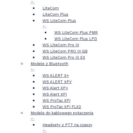
+
-
LiteCom
LiteCom Plus
WS LiteCom Plus
+
-
WS LiteCom Plus PMR
WS LiteCom Plus LPD
WS LiteCom Pro III
WS LiteCom PRO III GB
WS LiteCom Pro III EX
Modele z Bluetooth
+
-
WS ALERT X+
WS ALERT XPV
WS Alert XP+
WS Alert XPI
WS ProTac XPI
WS ProTac XPI FLX2
Modele do kablowego połączenia
+
-
Headsety z PTT na czaszy
+
-