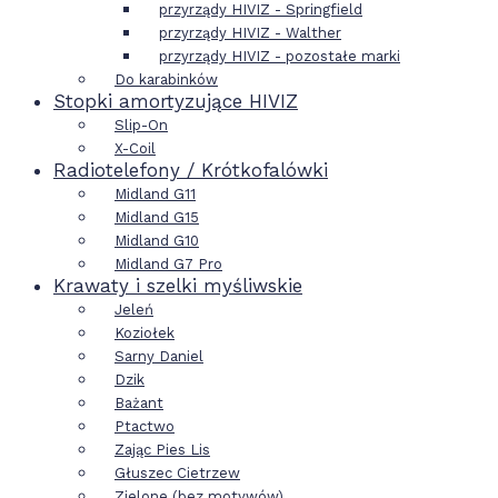
przyrządy HIVIZ - Springfield
przyrządy HIVIZ - Walther
przyrządy HIVIZ - pozostałe marki
Do karabinków
Stopki amortyzujące HIVIZ
Slip-On
X-Coil
Radiotelefony / Krótkofalówki
Midland G11
Midland G15
Midland G10
Midland G7 Pro
Krawaty i szelki myśliwskie
Jeleń
Koziołek
Sarny Daniel
Dzik
Bażant
Ptactwo
Zając Pies Lis
Głuszec Cietrzew
Zielone (bez motywów)