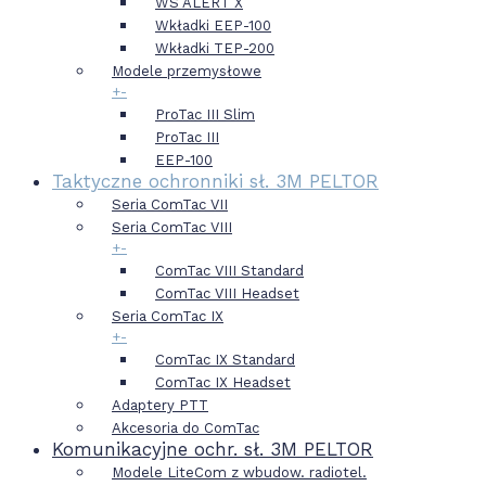
WS ALERT X
Wkładki EEP-100
Wkładki TEP-200
Modele przemysłowe
+
-
ProTac III Slim
ProTac III
EEP-100
Taktyczne ochronniki sł. 3M PELTOR
Seria ComTac VII
Seria ComTac VIII
+
-
ComTac VIII Standard
ComTac VIII Headset
Seria ComTac IX
+
-
ComTac IX Standard
ComTac IX Headset
Adaptery PTT
Akcesoria do ComTac
Komunikacyjne ochr. sł. 3M PELTOR
Modele LiteCom z wbudow. radiotel.