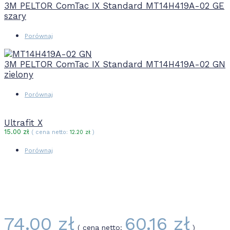
3M PELTOR ComTac IX Standard MT14H419A-02 GE
szary
Porównaj
3M PELTOR ComTac IX Standard MT14H419A-02 GN
zielony
Porównaj
Ultrafit X
15.00
zł
( cena netto:
12.20
zł
)
Porównaj
74.00
zł
60.16
zł
( cena netto:
)