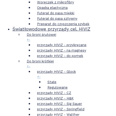
Woreczek z mikrofibry
Opaska elastyczna
Futerał do pasa miękki
Futerał do pasa sztywny
Preparat do czyszczenia szybek
Światłowodowe przyrządy cel. HIVIZ
Do broni śrutowej
+
-
przyrządy HIVIZ - przykręcane
przyrządy HIVIZ - na magnesy
przyrządy HIVIZ - do pomek
Do broni krótkiej
+
-
przyrządy HIVIZ - Glock
+
-
Stałe
Regulowane
przyrządy HIVIZ - CZ
przyrządy HIVIZ - H&K
przyrządy HIVIZ - Sig Sauer
przyrządy HIVIZ - Springfield
przyrządy HIVIZ - Walther