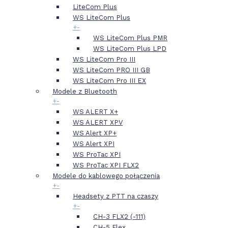
LiteCom Plus
WS LiteCom Plus
+
-
WS LiteCom Plus PMR
WS LiteCom Plus LPD
WS LiteCom Pro III
WS LiteCom PRO III GB
WS LiteCom Pro III EX
Modele z Bluetooth
+
-
WS ALERT X+
WS ALERT XPV
WS Alert XP+
WS Alert XPI
WS ProTac XPI
WS ProTac XPI FLX2
Modele do kablowego połączenia
+
-
Headsety z PTT na czaszy
+
-
CH-3 FLX2 (-111)
CH-5 Flex