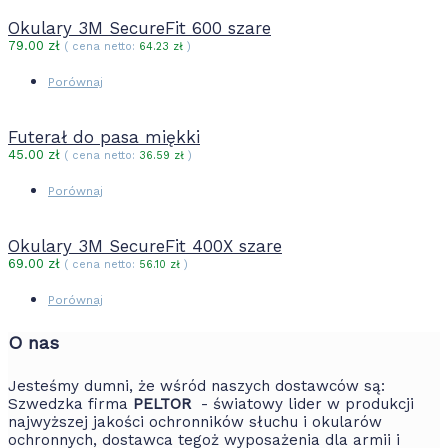
Okulary 3M SecureFit 600 szare
79.00
zł
( cena netto:
64.23
zł
)
Porównaj
Futerał do pasa miękki
45.00
zł
( cena netto:
36.59
zł
)
Porównaj
Okulary 3M SecureFit 400X szare
69.00
zł
( cena netto:
56.10
zł
)
Porównaj
O nas
Jesteśmy dumni, że wśród naszych dostawców są:
Szwedzka firma
PELTOR
- światowy lider w produkcji
najwyższej jakości ochronników słuchu i okularów
ochronnych, dostawca tegoż wyposażenia dla armii i