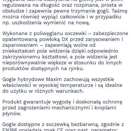
regulowana na długość oraz rozpinana, prosta w
obsłudze i zapewnia pewne trzymanie gogli. Taśmę
można również wypiąć całkowicie i w przypadku
np. uszkodzenia wymienić na nową.
Wykonane z poliwęglanu soczewki – zabezpieczone
opatentowaną powłoką DX przed zarysowaniem i
zaparowaniem – zapewniają wolne od
zniekształceń pole widzenia dzięki odpowiednio
zakrzywionemu kształtowi, a pole widzenia jest
nieporównywalnie większe w stosunku do innych
produktów dostępnych na rynku.
Gogle hybrydowe Maxim zachowują wszystkie
właściwości w wysokiej temperaturze i są idealne
do użytku w różnych warunkach.
Produkt gwarantuje wygodę i doskonałą ochronę
przed zagrożeniami mechanicznymi i kroplami
płynów.
Gogle dostępne z soczewką bezbarwną, zgodnie z
EN166 posiadają znak CE oraz nast. parametry: