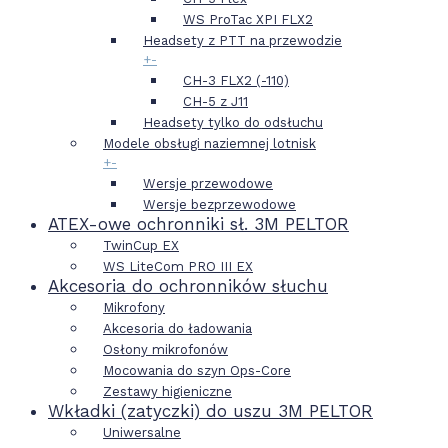
WS ProTac XPI FLX2
Headsety z PTT na przewodzie
+
-
CH-3 FLX2 (-110)
CH-5 z J11
Headsety tylko do odsłuchu
Modele obsługi naziemnej lotnisk
+
-
Wersje przewodowe
Wersje bezprzewodowe
ATEX-owe ochronniki sł. 3M PELTOR
TwinCup EX
WS LiteCom PRO III EX
Akcesoria do ochronników słuchu
Mikrofony
Akcesoria do ładowania
Osłony mikrofonów
Mocowania do szyn Ops-Core
Zestawy higieniczne
Wkładki (zatyczki) do uszu 3M PELTOR
Uniwersalne