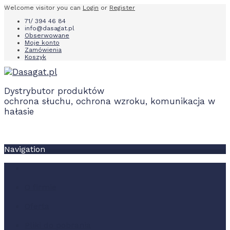
Welcome visitor you can
Login
or
Register
71/ 394 46 84
info@dasagat.pl
Obserwowane
Moje konto
Zamówienia
Koszyk
Dystrybutor produktów
ochrona słuchu, ochrona wzroku, komunikacja w
hałasie
Navigation
O firmie
Oferta
Pliki do pobrania