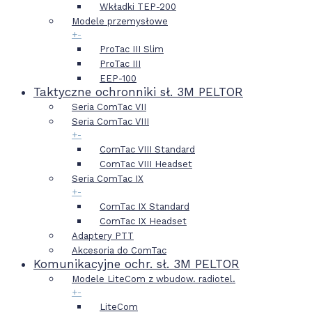
Wkładki TEP-200
Modele przemysłowe
+
-
ProTac III Slim
ProTac III
EEP-100
Taktyczne ochronniki sł. 3M PELTOR
Seria ComTac VII
Seria ComTac VIII
+
-
ComTac VIII Standard
ComTac VIII Headset
Seria ComTac IX
+
-
ComTac IX Standard
ComTac IX Headset
Adaptery PTT
Akcesoria do ComTac
Komunikacyjne ochr. sł. 3M PELTOR
Modele LiteCom z wbudow. radiotel.
+
-
LiteCom