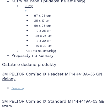
Kufry na broń i pudełka na amunicję
Kufry
+
-
97 x 25 cm
25 x 17 cm
50 x 25 cm
110 x 25 cm
125 x 25 cm
118 x 30 cm
140 x 30 cm
Pudełka na amunicję
Preparaty na komary
Ostatnio dodane produkty
3M PELTOR ComTac IX Headset MT14H419A-38 GN
zielony
Porównaj
3M PELTOR ComTac IX Standard MT14H419A-02 GE
szary