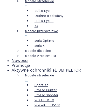
Modele strzeleckie
+
-
Bull's Eye I
Optime II składany
Bull's Eye III
X4
Modele przemysłowe
+
-
seria Optime
seria X
Modele dla dzieci
Modele z radiem FM
Nowości
Promocje
Aktywne ochronniki sł. 3M PELTOR
Modele strzeleckie
+
-
SportTac
ProTac Hunter
ProTac Shooter
WS ALERT X
Wkładki EEP-100