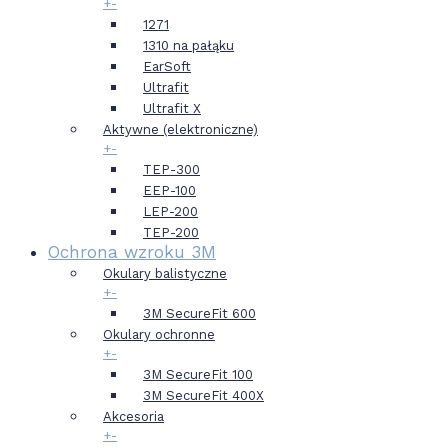
+
-
1271
1310 na pałąku
EarSoft
Ultrafit
Ultrafit X
Aktywne (elektroniczne)
+
-
TEP-300
EEP-100
LEP-200
TEP-200
Ochrona wzroku 3M
Okulary balistyczne
+
-
3M SecureFit 600
Okulary ochronne
+
-
3M SecureFit 100
3M SecureFit 400X
Akcesoria
+
-