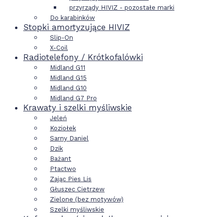
przyrządy HIVIZ - pozostałe marki
Do karabinków
Stopki amortyzujące HIVIZ
Slip-On
X-Coil
Radiotelefony / Krótkofalówki
Midland G11
Midland G15
Midland G10
Midland G7 Pro
Krawaty i szelki myśliwskie
Jeleń
Koziołek
Sarny Daniel
Dzik
Bażant
Ptactwo
Zając Pies Lis
Głuszec Cietrzew
Zielone (bez motywów)
Szelki myśliwskie