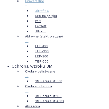
Uniwersalne
+
-
Ultrafit X
1310 na pałąku
1271
EarSoft
Ultrafit
Aktywne (elektroniczne)
+
-
EEP-100
TEP-300
LEP-200
TEP-200
Ochrona wzroku 3M
Okulary balistyczne
+
-
3M SecureFit 600
Okulary ochronne
+
-
3M SecureFit 100
3M SecureFit 400X
Akcesoria