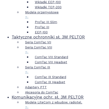
Wkładki EEP-100
Wkładki TEP-200
Modele przemysłowe
+
-
ProTac III Slim
ProTac III
EEP-100
Taktyczne ochronniki sł. 3M PELTOR
Seria ComTac VII
Seria ComTac VIII
+
-
ComTac VIII Standard
ComTac VIII Headset
Seria ComTac IX
+
-
ComTac IX Standard
ComTac IX Headset
Adaptery PTT
Akcesoria do ComTac
Komunikacyjne ochr. sł. 3M PELTOR
Modele LiteCom z wbudow. radiotel.
+
-