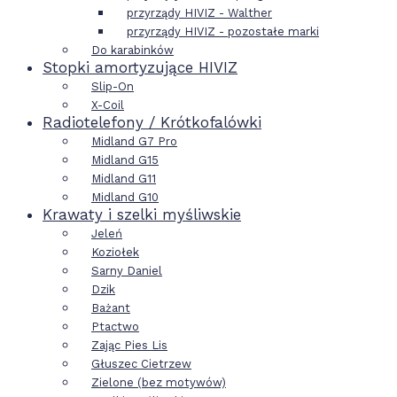
przyrządy HIVIZ - Walther
przyrządy HIVIZ - pozostałe marki
Do karabinków
Stopki amortyzujące HIVIZ
Slip-On
X-Coil
Radiotelefony / Krótkofalówki
Midland G7 Pro
Midland G15
Midland G11
Midland G10
Krawaty i szelki myśliwskie
Jeleń
Koziołek
Sarny Daniel
Dzik
Bażant
Ptactwo
Zając Pies Lis
Głuszec Cietrzew
Zielone (bez motywów)