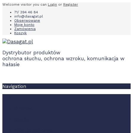
Welcome visitor you can
Login
or
Register
71/ 394 46 84
info@dasagat.pl
Obserwowane
Moje konto
Zamówienia
Koszyk
Dystrybutor produktów
ochrona słuchu, ochrona wzroku, komunikacja w
hałasie
Navigation
O firmie
Oferta
Pliki do pobrania