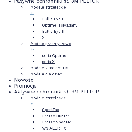
Pasywne ochronniki sł. 3M PELTOR
Modele strzeleckie
+
-
Bull's Eye I
Optime II składany
Bull's Eye III
X4
Modele przemysłowe
+
-
seria Optime
seria X
Modele z radiem FM
Modele dla dzieci
Nowości
Promocje
Aktywne ochronniki sł. 3M PELTOR
Modele strzeleckie
+
-
SportTac
ProTac Hunter
ProTac Shooter
WS ALERT X