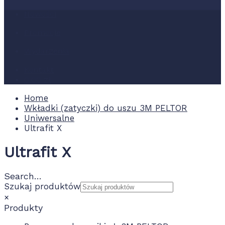
Nowości
Promocje
Wydarzenia
Kontakt
0.00 zł
Home
Wkładki (zatyczki) do uszu 3M PELTOR
Uniwersalne
Ultrafit X
Ultrafit X
Search…
Szukaj produktów
×
Produkty