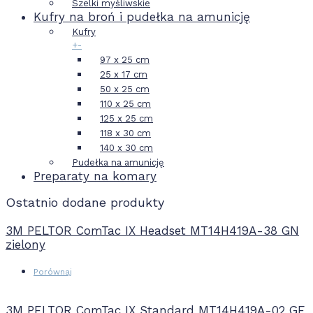
Szelki myśliwskie
Kufry na broń i pudełka na amunicję
Kufry
+
-
97 x 25 cm
25 x 17 cm
50 x 25 cm
110 x 25 cm
125 x 25 cm
118 x 30 cm
140 x 30 cm
Pudełka na amunicję
Preparaty na komary
Ostatnio dodane produkty
3M PELTOR ComTac IX Headset MT14H419A-38 GN
zielony
Porównaj
3M PELTOR ComTac IX Standard MT14H419A-02 GE