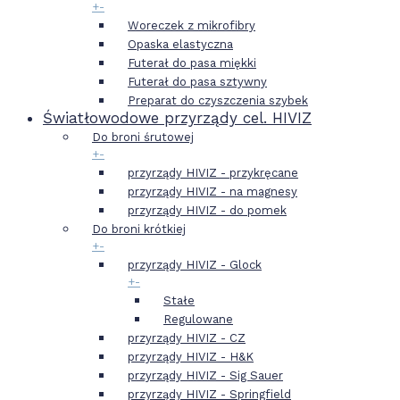
+
-
Woreczek z mikrofibry
Opaska elastyczna
Futerał do pasa miękki
Futerał do pasa sztywny
Preparat do czyszczenia szybek
Światłowodowe przyrządy cel. HIVIZ
Do broni śrutowej
+
-
przyrządy HIVIZ - przykręcane
przyrządy HIVIZ - na magnesy
przyrządy HIVIZ - do pomek
Do broni krótkiej
+
-
przyrządy HIVIZ - Glock
+
-
Stałe
Regulowane
przyrządy HIVIZ - CZ
przyrządy HIVIZ - H&K
przyrządy HIVIZ - Sig Sauer
przyrządy HIVIZ - Springfield