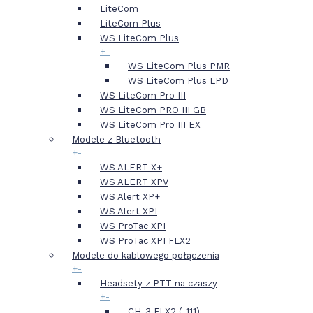
LiteCom
LiteCom Plus
WS LiteCom Plus
+
-
WS LiteCom Plus PMR
WS LiteCom Plus LPD
WS LiteCom Pro III
WS LiteCom PRO III GB
WS LiteCom Pro III EX
Modele z Bluetooth
+
-
WS ALERT X+
WS ALERT XPV
WS Alert XP+
WS Alert XPI
WS ProTac XPI
WS ProTac XPI FLX2
Modele do kablowego połączenia
+
-
Headsety z PTT na czaszy
+
-
CH-3 FLX2 (-111)