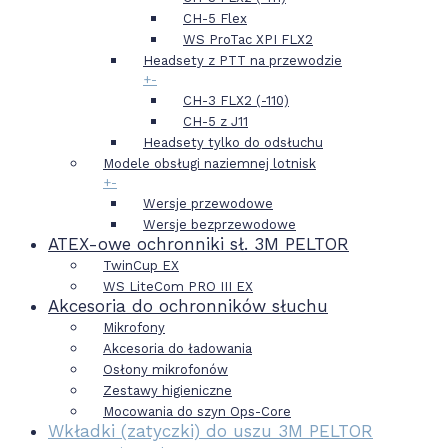
CH-5 Flex
WS ProTac XPI FLX2
Headsety z PTT na przewodzie
+
-
CH-3 FLX2 (-110)
CH-5 z J11
Headsety tylko do odsłuchu
Modele obsługi naziemnej lotnisk
+
-
Wersje przewodowe
Wersje bezprzewodowe
ATEX-owe ochronniki sł. 3M PELTOR
TwinCup EX
WS LiteCom PRO III EX
Akcesoria do ochronników słuchu
Mikrofony
Akcesoria do ładowania
Osłony mikrofonów
Zestawy higieniczne
Mocowania do szyn Ops-Core
Wkładki (zatyczki) do uszu 3M PELTOR