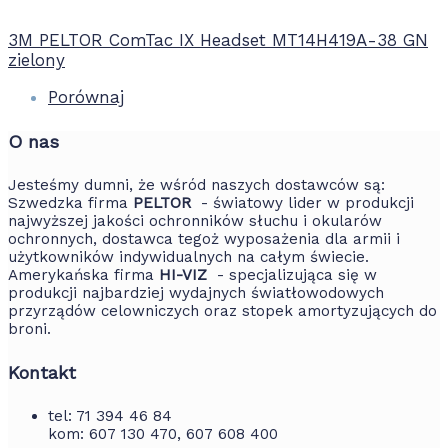
3M PELTOR ComTac IX Headset MT14H419A-38 GN
zielony
Porównaj
O nas
Jesteśmy dumni, że wśród naszych dostawców są:
Szwedzka firma
PELTOR
- światowy lider w produkcji
najwyższej jakości ochronników słuchu i okularów
ochronnych, dostawca tegoż wyposażenia dla armii i
użytkowników indywidualnych na całym świecie.
Amerykańska firma
HI-VIZ
- specjalizująca się w
produkcji najbardziej wydajnych światłowodowych
przyrządów celowniczych oraz stopek amortyzujących do
broni.
Kontakt
tel: 71 394 46 84
kom: 607 130 470, 607 608 400