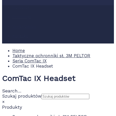
Nowości
Promocje
Wydarzenia
Kontakt
0.00 zł
Home
Taktyczne ochronniki sł. 3M PELTOR
Seria ComTac IX
ComTac IX Headset
ComTac IX Headset
Search…
Szukaj produktów
×
Produkty