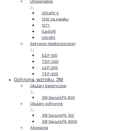
Uniwersalne
+
-
Ultrafit X
1310 na pałąku
1271
EarSoft
Ultrafit
Aktywne (elektroniczne)
+
-
EEP-100
TEP-300
LEP-200
TEP-200
Ochrona wzroku 3M
Okulary balistyczne
+
-
3M SecureFit 600
Okulary ochronne
+
-
3M SecureFit 100
3M SecureFit 400X
Akcesoria