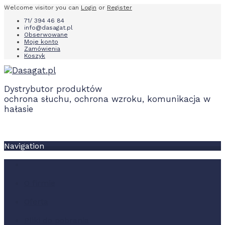
Welcome visitor you can
Login
or
Register
71/ 394 46 84
info@dasagat.pl
Obserwowane
Moje konto
Zamówienia
Koszyk
Dystrybutor produktów
ochrona słuchu, ochrona wzroku, komunikacja w
hałasie
Navigation
O firmie
Oferta
Pliki do pobrania