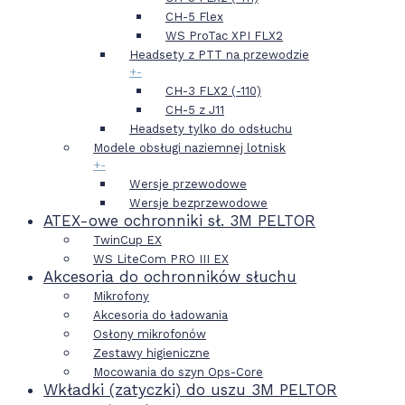
CH-5 Flex
WS ProTac XPI FLX2
Headsety z PTT na przewodzie
+
-
CH-3 FLX2 (-110)
CH-5 z J11
Headsety tylko do odsłuchu
Modele obsługi naziemnej lotnisk
+
-
Wersje przewodowe
Wersje bezprzewodowe
ATEX-owe ochronniki sł. 3M PELTOR
TwinCup EX
WS LiteCom PRO III EX
Akcesoria do ochronników słuchu
Mikrofony
Akcesoria do ładowania
Osłony mikrofonów
Zestawy higieniczne
Mocowania do szyn Ops-Core
Wkładki (zatyczki) do uszu 3M PELTOR