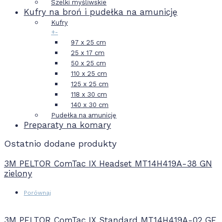
Szelki myśliwskie
Kufry na broń i pudełka na amunicję
Kufry
+
-
97 x 25 cm
25 x 17 cm
50 x 25 cm
110 x 25 cm
125 x 25 cm
118 x 30 cm
140 x 30 cm
Pudełka na amunicję
Preparaty na komary
Ostatnio dodane produkty
3M PELTOR ComTac IX Headset MT14H419A-38 GN
zielony
Porównaj
3M PELTOR ComTac IX Standard MT14H419A-02 GE