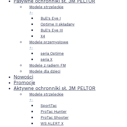
Pasywne ochronniki sł. 3M PELTOR
Modele strzeleckie
+
-
Bull's Eye I
Optime II składany
Bull's Eye III
X4
Modele przemysłowe
+
-
seria Optime
seria X
Modele z radiem FM
Modele dla dzieci
Nowości
Promocje
Aktywne ochronniki sł. 3M PELTOR
Modele strzeleckie
+
-
SportTac
ProTac Hunter
ProTac Shooter
WS ALERT X