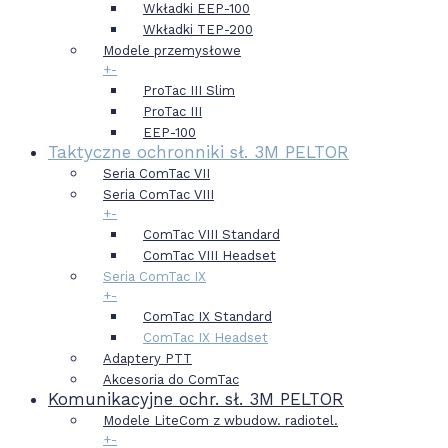
Wkładki EEP-100
Wkładki TEP-200
Modele przemysłowe
+
-
ProTac III Slim
ProTac III
EEP-100
Taktyczne ochronniki sł. 3M PELTOR
Seria ComTac VII
Seria ComTac VIII
+
-
ComTac VIII Standard
ComTac VIII Headset
Seria ComTac IX
+
-
ComTac IX Standard
ComTac IX Headset
Adaptery PTT
Akcesoria do ComTac
Komunikacyjne ochr. sł. 3M PELTOR
Modele LiteCom z wbudow. radiotel.
+
-