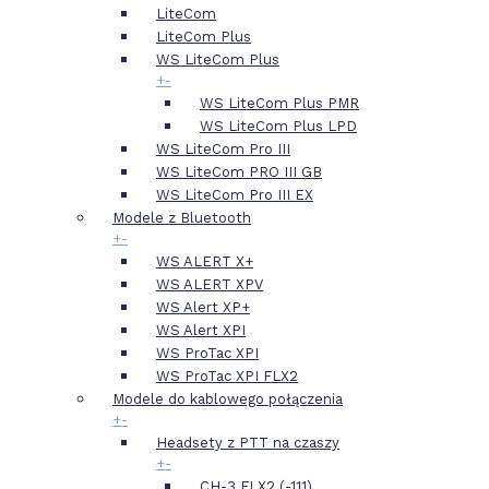
LiteCom
LiteCom Plus
WS LiteCom Plus
+
-
WS LiteCom Plus PMR
WS LiteCom Plus LPD
WS LiteCom Pro III
WS LiteCom PRO III GB
WS LiteCom Pro III EX
Modele z Bluetooth
+
-
WS ALERT X+
WS ALERT XPV
WS Alert XP+
WS Alert XPI
WS ProTac XPI
WS ProTac XPI FLX2
Modele do kablowego połączenia
+
-
Headsety z PTT na czaszy
+
-
CH-3 FLX2 (-111)