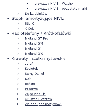
przyrządy HIVIZ - Walther
przyrządy HIVIZ - pozostałe marki
Do karabinków
Stopki amortyzujące HIVIZ
Slip-On
X-Coil
Radiotelefony / Krótkofalówki
Midland G7 Pro
Midland G15
Midland G11
Midland G10
Krawaty i szelki myśliwskie
Jeleń
Koziołek
Sarny Daniel
Dzik
Bażant
Ptactwo
Zając Pies Lis
Głuszec Cietrzew
Zielone (bez motywów)