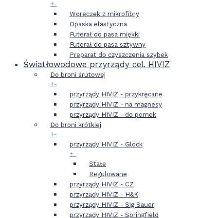
+
-
Woreczek z mikrofibry
Opaska elastyczna
Futerał do pasa miękki
Futerał do pasa sztywny
Preparat do czyszczenia szybek
Światłowodowe przyrządy cel. HIVIZ
Do broni śrutowej
+
-
przyrządy HIVIZ - przykręcane
przyrządy HIVIZ - na magnesy
przyrządy HIVIZ - do pomek
Do broni krótkiej
+
-
przyrządy HIVIZ - Glock
+
-
Stałe
Regulowane
przyrządy HIVIZ - CZ
przyrządy HIVIZ - H&K
przyrządy HIVIZ - Sig Sauer
przyrządy HIVIZ - Springfield