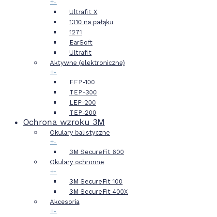
+
-
Ultrafit X
1310 na pałąku
1271
EarSoft
Ultrafit
Aktywne (elektroniczne)
+
-
EEP-100
TEP-300
LEP-200
TEP-200
Ochrona wzroku 3M
Okulary balistyczne
+
-
3M SecureFit 600
Okulary ochronne
+
-
3M SecureFit 100
3M SecureFit 400X
Akcesoria
+
-