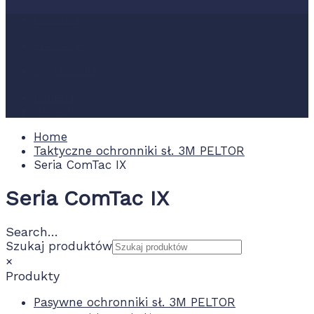
Nowości
Promocje
Wydarzenia
Kontakt
0.00 zł
Home
Taktyczne ochronniki sł. 3M PELTOR
Seria ComTac IX
Seria ComTac IX
Search…
Szukaj produktów
×
Produkty
Pasywne ochronniki sł. 3M PELTOR