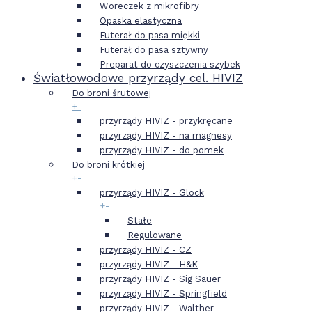
Woreczek z mikrofibry
Opaska elastyczna
Futerał do pasa miękki
Futerał do pasa sztywny
Preparat do czyszczenia szybek
Światłowodowe przyrządy cel. HIVIZ
Do broni śrutowej
+
-
przyrządy HIVIZ - przykręcane
przyrządy HIVIZ - na magnesy
przyrządy HIVIZ - do pomek
Do broni krótkiej
+
-
przyrządy HIVIZ - Glock
+
-
Stałe
Regulowane
przyrządy HIVIZ - CZ
przyrządy HIVIZ - H&K
przyrządy HIVIZ - Sig Sauer
przyrządy HIVIZ - Springfield
przyrządy HIVIZ - Walther