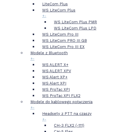
LiteCom Plus
WS LiteCom Plus
+
-
WS LiteCom Plus PMR
WS LiteCom Plus LPD
WS LiteCom Pro III
WS LiteCom PRO III GB
WS LiteCom Pro III EX
Modele z Bluetooth
+
-
WS ALERT X+
WS ALERT XPV
WS Alert XP+
WS Alert XPI
WS ProTac XPI
WS ProTac XPI FLX2
Modele do kablowego połączenia
+
-
Headsety z PTT na czaszy
+
-
CH-3 FLX2 (-111)
CH-5 Flex