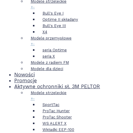
Modele strzeleckie
+
-
Bull's Eye I
Optime II składany
Bull's Eye III
X4
Modele przemysłowe
+
-
seria Optime
seria X
Modele z radiem FM
Modele dla dzieci
Nowości
Promocje
Aktywne ochronniki sł. 3M PELTOR
Modele strzeleckie
+
-
SportTac
ProTac Hunter
ProTac Shooter
WS ALERT X
Wkładki EEP-100