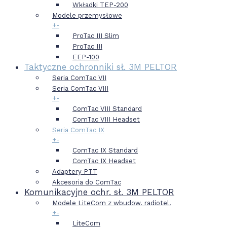
Wkładki TEP-200
Modele przemysłowe
+
-
ProTac III Slim
ProTac III
EEP-100
Taktyczne ochronniki sł. 3M PELTOR
Seria ComTac VII
Seria ComTac VIII
+
-
ComTac VIII Standard
ComTac VIII Headset
Seria ComTac IX
+
-
ComTac IX Standard
ComTac IX Headset
Adaptery PTT
Akcesoria do ComTac
Komunikacyjne ochr. sł. 3M PELTOR
Modele LiteCom z wbudow. radiotel.
+
-
LiteCom