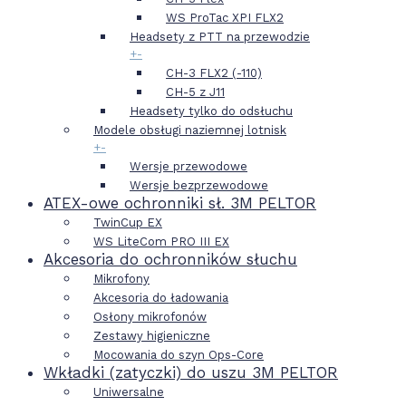
WS ProTac XPI FLX2
Headsety z PTT na przewodzie
+
-
CH-3 FLX2 (-110)
CH-5 z J11
Headsety tylko do odsłuchu
Modele obsługi naziemnej lotnisk
+
-
Wersje przewodowe
Wersje bezprzewodowe
ATEX-owe ochronniki sł. 3M PELTOR
TwinCup EX
WS LiteCom PRO III EX
Akcesoria do ochronników słuchu
Mikrofony
Akcesoria do ładowania
Osłony mikrofonów
Zestawy higieniczne
Mocowania do szyn Ops-Core
Wkładki (zatyczki) do uszu 3M PELTOR
Uniwersalne