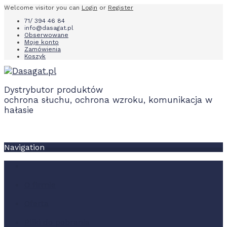
Welcome visitor you can
Login
or
Register
71/ 394 46 84
info@dasagat.pl
Obserwowane
Moje konto
Zamówienia
Koszyk
Dystrybutor produktów
ochrona słuchu, ochrona wzroku, komunikacja w
hałasie
Navigation
O firmie
Oferta
Pliki do pobrania