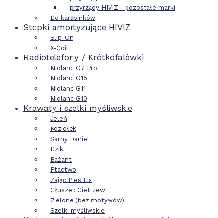
przyrządy HIVIZ - pozostałe marki
Do karabinków
Stopki amortyzujące HIVIZ
Slip-On
X-Coil
Radiotelefony / Krótkofalówki
Midland G7 Pro
Midland G15
Midland G11
Midland G10
Krawaty i szelki myśliwskie
Jeleń
Koziołek
Sarny Daniel
Dzik
Bażant
Ptactwo
Zając Pies Lis
Głuszec Cietrzew
Zielone (bez motywów)
Szelki myśliwskie