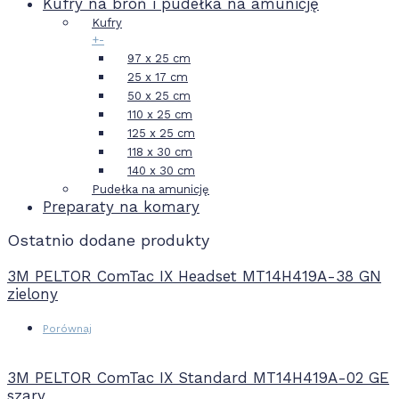
Kufry na broń i pudełka na amunicję
Kufry
+
-
97 x 25 cm
25 x 17 cm
50 x 25 cm
110 x 25 cm
125 x 25 cm
118 x 30 cm
140 x 30 cm
Pudełka na amunicję
Preparaty na komary
Ostatnio dodane produkty
3M PELTOR ComTac IX Headset MT14H419A-38 GN
zielony
Porównaj
3M PELTOR ComTac IX Standard MT14H419A-02 GE
szary