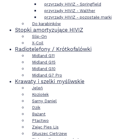
przyrządy HIVIZ - Springfield
przyrządy HIVIZ - Walther
przyrządy HIVIZ - pozostałe marki
Do karabinków
Stopki amortyzujące HIVIZ
Slip-On
X-Coil
Radiotelefony / Krótkofalówki
Midland G11
Midland G15
Midland G10
Midland G7 Pro
Krawaty i szelki myśliwskie
Jeleń
Koziołek
Sarny Daniel
Dzik
Bażant
Ptactwo
Zając Pies Lis
Głuszec Cietrzew