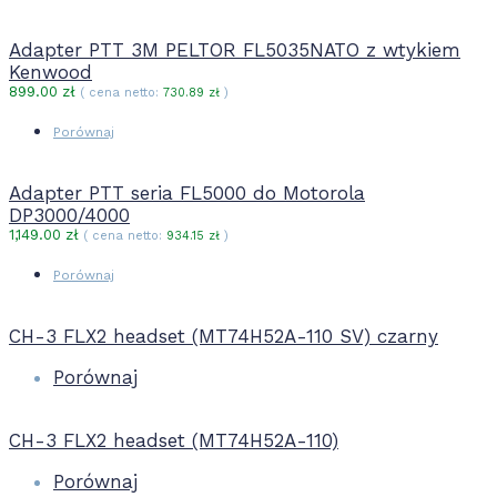
Adapter PTT 3M PELTOR FL5035NATO z wtykiem
Kenwood
899.00
zł
( cena netto:
730.89
zł
)
Porównaj
Adapter PTT seria FL5000 do Motorola
DP3000/4000
1,149.00
zł
( cena netto:
934.15
zł
)
Porównaj
CH-3 FLX2 headset (MT74H52A-110 SV) czarny
Porównaj
CH-3 FLX2 headset (MT74H52A-110)
Porównaj