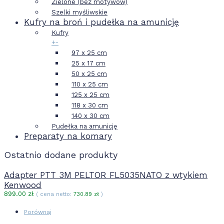
Zielone (bez motywów)
Szelki myśliwskie
Kufry na broń i pudełka na amunicję
Kufry
+
-
97 x 25 cm
25 x 17 cm
50 x 25 cm
110 x 25 cm
125 x 25 cm
118 x 30 cm
140 x 30 cm
Pudełka na amunicję
Preparaty na komary
Ostatnio dodane produkty
Adapter PTT 3M PELTOR FL5035NATO z wtykiem
Kenwood
899.00
zł
( cena netto:
730.89
zł
)
Porównaj