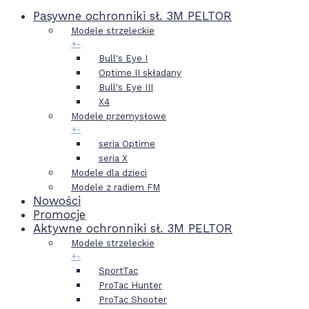
Pasywne ochronniki sł. 3M PELTOR
Modele strzeleckie
+
-
Bull's Eye I
Optime II składany
Bull's Eye III
X4
Modele przemysłowe
+
-
seria Optime
seria X
Modele dla dzieci
Modele z radiem FM
Nowości
Promocje
Aktywne ochronniki sł. 3M PELTOR
Modele strzeleckie
+
-
SportTac
ProTac Hunter
ProTac Shooter