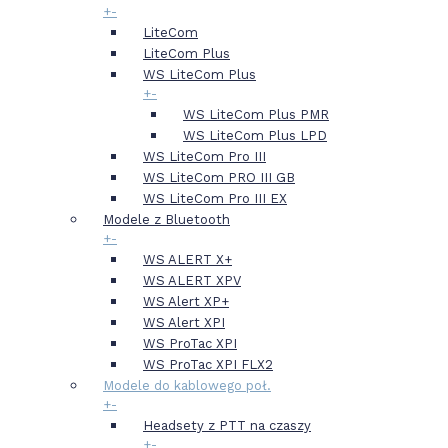
+
-
LiteCom
LiteCom Plus
WS LiteCom Plus
+
-
WS LiteCom Plus PMR
WS LiteCom Plus LPD
WS LiteCom Pro III
WS LiteCom PRO III GB
WS LiteCom Pro III EX
Modele z Bluetooth
+
-
WS ALERT X+
WS ALERT XPV
WS Alert XP+
WS Alert XPI
WS ProTac XPI
WS ProTac XPI FLX2
Modele do kablowego poł.
+
-
Headsety z PTT na czaszy
+
-