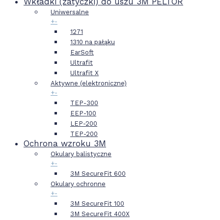
Wkładki (zatyczki) do uszu 3M PELTOR
Uniwersalne
+
-
1271
1310 na pałąku
EarSoft
Ultrafit
Ultrafit X
Aktywne (elektroniczne)
+
-
TEP-300
EEP-100
LEP-200
TEP-200
Ochrona wzroku 3M
Okulary balistyczne
+
-
3M SecureFit 600
Okulary ochronne
+
-
3M SecureFit 100
3M SecureFit 400X