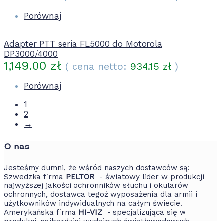
Porównaj
Adapter PTT seria FL5000 do Motorola
DP3000/4000
1,149.00
zł
( cena netto:
934.15
zł
)
Porównaj
1
2
→
O nas
Jesteśmy dumni, że wśród naszych dostawców są:
Szwedzka firma
PELTOR
- światowy lider w produkcji
najwyższej jakości ochronników słuchu i okularów
ochronnych, dostawca tegoż wyposażenia dla armii i
użytkowników indywidualnych na całym świecie.
Amerykańska firma
HI-VIZ
- specjalizująca się w