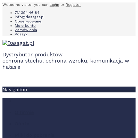
Welcome visitor you can
Login
or
Register
71/ 394 46 84
info@dasagat.pl
Obserwowane
Moje konto
Zamówienia
Koszyk
Dystrybutor produktów
ochrona słuchu, ochrona wzroku, komunikacja w
hałasie
Navigation
O firmie
Oferta
Pliki do pobrania