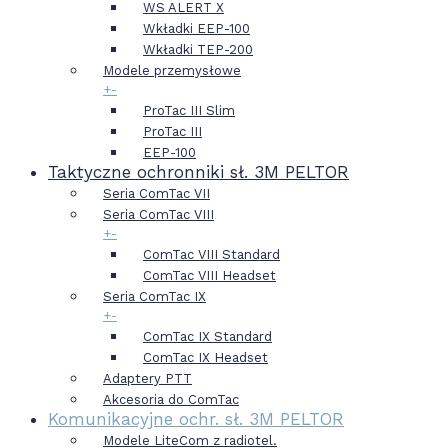
WS ALERT X
Wkładki EEP-100
Wkładki TEP-200
Modele przemysłowe
+
-
ProTac III Slim
ProTac III
EEP-100
Taktyczne ochronniki sł. 3M PELTOR
Seria ComTac VII
Seria ComTac VIII
+
-
ComTac VIII Standard
ComTac VIII Headset
Seria ComTac IX
+
-
ComTac IX Standard
ComTac IX Headset
Adaptery PTT
Akcesoria do ComTac
Komunikacyjne ochr. sł. 3M PELTOR
Modele LiteCom z radiotel.