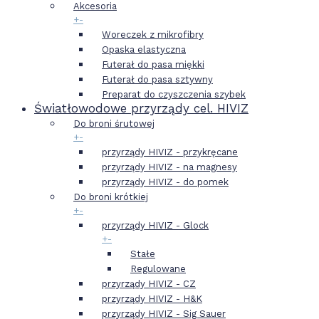
Akcesoria
+
-
Woreczek z mikrofibry
Opaska elastyczna
Futerał do pasa miękki
Futerał do pasa sztywny
Preparat do czyszczenia szybek
Światłowodowe przyrządy cel. HIVIZ
Do broni śrutowej
+
-
przyrządy HIVIZ - przykręcane
przyrządy HIVIZ - na magnesy
przyrządy HIVIZ - do pomek
Do broni krótkiej
+
-
przyrządy HIVIZ - Glock
+
-
Stałe
Regulowane
przyrządy HIVIZ - CZ
przyrządy HIVIZ - H&K
przyrządy HIVIZ - Sig Sauer