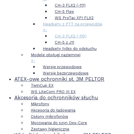
CH-3 FLX2 (-111)
CH-5 Flex
WS ProTac XPI FLX2
Headsety z PTT na przewodzie
+
-
CH-3 FLX2 (-110)
CH-5 z J11
Headsety tylko do odsłuchu
Modele obsługi naziemnej
+
-
Wersje przewodowe
Wersje bezprzewodowe
ATEX-owe ochronniki sł. 3M PELTOR
TwinCup EX
WS LiteCom PRO III EX
Akcesoria do ochronników słuchu
Mikrofony
Akcesoria do ładowania
Osłony mikrofonów
Mocowania do szyn Ops-Core
Zestawy higieniczne