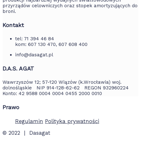
produkcji najbardziej wydajnych światłowodowych
przyrządów celowniczych oraz stopek amortyzujących do
broni.
Kontakt
tel: 71 394 46 84
kom: 607 130 470, 607 608 400
info@dasagat.pl
D.A.S. AGAT
Wawrzyszów 12; 57-120 Wiązów (k.Wrocławia) woj.
dolnośląskie NIP 914-128-62-62 REGON 932960224
Konto: 42 9588 0004 0004 0455 2000 0010
Prawo
Regulamin
Polityka prywatności
© 2022 | Dasagat