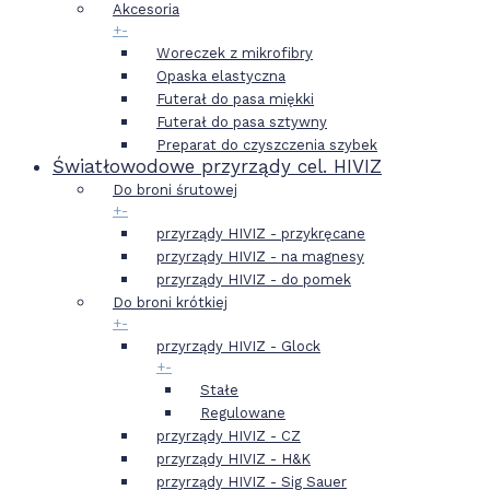
Akcesoria
+
-
Woreczek z mikrofibry
Opaska elastyczna
Futerał do pasa miękki
Futerał do pasa sztywny
Preparat do czyszczenia szybek
Światłowodowe przyrządy cel. HIVIZ
Do broni śrutowej
+
-
przyrządy HIVIZ - przykręcane
przyrządy HIVIZ - na magnesy
przyrządy HIVIZ - do pomek
Do broni krótkiej
+
-
przyrządy HIVIZ - Glock
+
-
Stałe
Regulowane
przyrządy HIVIZ - CZ
przyrządy HIVIZ - H&K
przyrządy HIVIZ - Sig Sauer