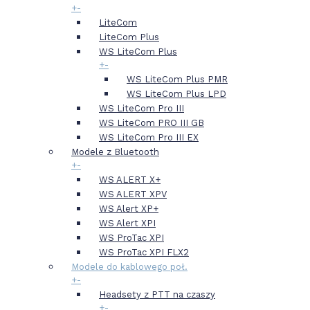
+
-
LiteCom
LiteCom Plus
WS LiteCom Plus
+
-
WS LiteCom Plus PMR
WS LiteCom Plus LPD
WS LiteCom Pro III
WS LiteCom PRO III GB
WS LiteCom Pro III EX
Modele z Bluetooth
+
-
WS ALERT X+
WS ALERT XPV
WS Alert XP+
WS Alert XPI
WS ProTac XPI
WS ProTac XPI FLX2
Modele do kablowego poł.
+
-
Headsety z PTT na czaszy
+
-