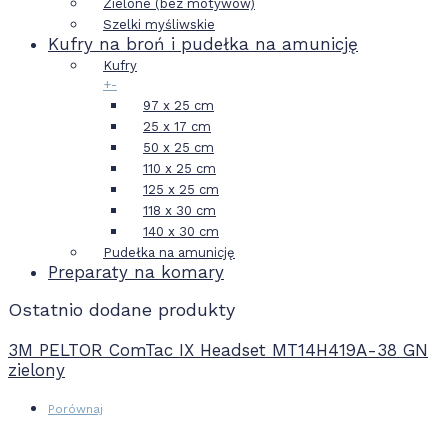
Zielone (bez motywów)
Szelki myśliwskie
Kufry na broń i pudełka na amunicję
Kufry
+
-
97 x 25 cm
25 x 17 cm
50 x 25 cm
110 x 25 cm
125 x 25 cm
118 x 30 cm
140 x 30 cm
Pudełka na amunicję
Preparaty na komary
Ostatnio dodane produkty
3M PELTOR ComTac IX Headset MT14H419A-38 GN
zielony
Porównaj