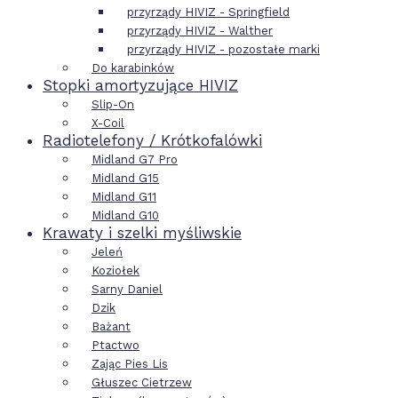
przyrządy HIVIZ - Springfield
przyrządy HIVIZ - Walther
przyrządy HIVIZ - pozostałe marki
Do karabinków
Stopki amortyzujące HIVIZ
Slip-On
X-Coil
Radiotelefony / Krótkofalówki
Midland G7 Pro
Midland G15
Midland G11
Midland G10
Krawaty i szelki myśliwskie
Jeleń
Koziołek
Sarny Daniel
Dzik
Bażant
Ptactwo
Zając Pies Lis
Głuszec Cietrzew