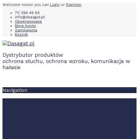
Welcome visitor you can
Login
or
Register
71/ 394 46 84
info@dasagat.pl
Obserwowane
Moje konto
Zamówienia
Koszyk
Dystrybutor produktów
ochrona słuchu, ochrona wzroku, komunikacja w
hałasie
Navigation
O firmie
Oferta
Pliki do pobrania