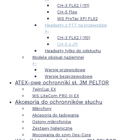
CH-3 FLX2 (-111)
CH-5 Flex
WS ProTac XPI FLX2
Headsety z PTT na przewodzie
+
-
CH-3 FLX2 (-110)
CH-5 z J11
Headsety tylko do odsłuchu
Modele obsługi naziemnej
+
-
Wersje przewodowe
Wersje bezprzewodowe
ATEX-owe ochronniki sł. 3M PELTOR
TwinCup EX
WS LiteCom PRO III EX
Akcesoria do ochronników słuchu
Mikrofony
Akcesoria do ładowania
Osłony mikrofonów
Zestawy higieniczne
Mocowania do szyn Ops-Core