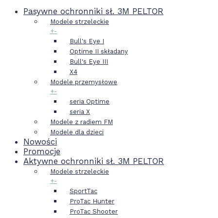
Pasywne ochronniki sł. 3M PELTOR
Modele strzeleckie
+
-
Bull's Eye I
Optime II składany
Bull's Eye III
X4
Modele przemysłowe
+
-
seria Optime
seria X
Modele z radiem FM
Modele dla dzieci
Nowości
Promocje
Aktywne ochronniki sł. 3M PELTOR
Modele strzeleckie
+
-
SportTac
ProTac Hunter
ProTac Shooter