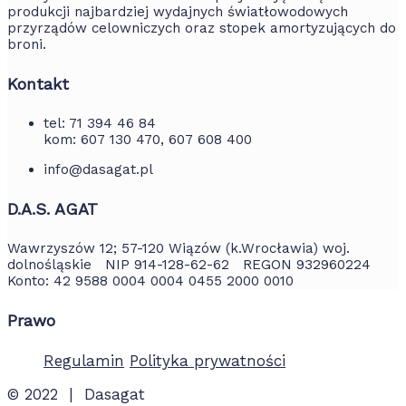
produkcji najbardziej wydajnych światłowodowych
przyrządów celowniczych oraz stopek amortyzujących do
broni.
Kontakt
tel: 71 394 46 84
kom: 607 130 470, 607 608 400
info@dasagat.pl
D.A.S. AGAT
Wawrzyszów 12; 57-120 Wiązów (k.Wrocławia) woj.
dolnośląskie NIP 914-128-62-62 REGON 932960224
Konto: 42 9588 0004 0004 0455 2000 0010
Prawo
Regulamin
Polityka prywatności
© 2022 | Dasagat