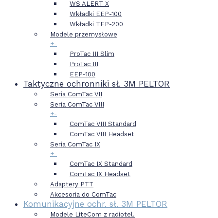
WS ALERT X
Wkładki EEP-100
Wkładki TEP-200
Modele przemysłowe
+
-
ProTac III Slim
ProTac III
EEP-100
Taktyczne ochronniki sł. 3M PELTOR
Seria ComTac VII
Seria ComTac VIII
+
-
ComTac VIII Standard
ComTac VIII Headset
Seria ComTac IX
+
-
ComTac IX Standard
ComTac IX Headset
Adaptery PTT
Akcesoria do ComTac
Komunikacyjne ochr. sł. 3M PELTOR
Modele LiteCom z radiotel.