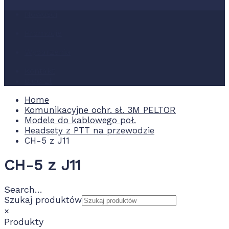
Nowości
Promocje
Wydarzenia
Kontakt
0.00 zł
Home
Komunikacyjne ochr. sł. 3M PELTOR
Modele do kablowego poł.
Headsety z PTT na przewodzie
CH-5 z J11
CH-5 z J11
Search…
Szukaj produktów
×
Produkty