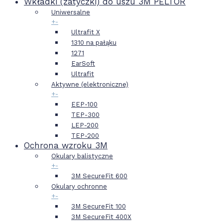
Wkładki (zatyczki) do uszu 3M PELTOR
Uniwersalne
+
-
Ultrafit X
1310 na pałąku
1271
EarSoft
Ultrafit
Aktywne (elektroniczne)
+
-
EEP-100
TEP-300
LEP-200
TEP-200
Ochrona wzroku 3M
Okulary balistyczne
+
-
3M SecureFit 600
Okulary ochronne
+
-
3M SecureFit 100
3M SecureFit 400X