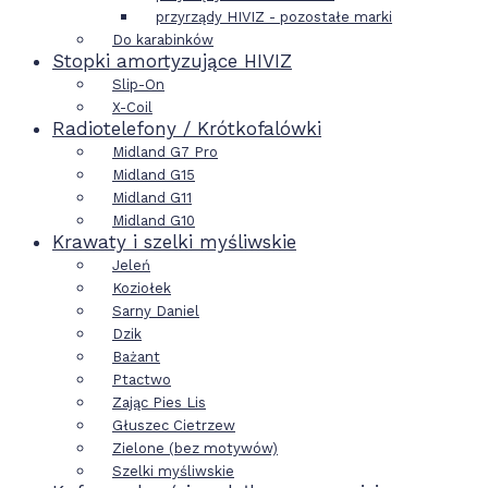
przyrządy HIVIZ - pozostałe marki
Do karabinków
Stopki amortyzujące HIVIZ
Slip-On
X-Coil
Radiotelefony / Krótkofalówki
Midland G7 Pro
Midland G15
Midland G11
Midland G10
Krawaty i szelki myśliwskie
Jeleń
Koziołek
Sarny Daniel
Dzik
Bażant
Ptactwo
Zając Pies Lis
Głuszec Cietrzew
Zielone (bez motywów)
Szelki myśliwskie