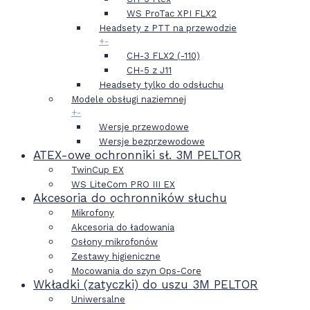
WS ProTac XPI FLX2
Headsety z PTT na przewodzie
+
-
CH-3 FLX2 (-110)
CH-5 z J11
Headsety tylko do odsłuchu
Modele obsługi naziemnej
+
-
Wersje przewodowe
Wersje bezprzewodowe
ATEX-owe ochronniki sł. 3M PELTOR
TwinCup EX
WS LiteCom PRO III EX
Akcesoria do ochronników słuchu
Mikrofony
Akcesoria do ładowania
Osłony mikrofonów
Zestawy higieniczne
Mocowania do szyn Ops-Core
Wkładki (zatyczki) do uszu 3M PELTOR
Uniwersalne