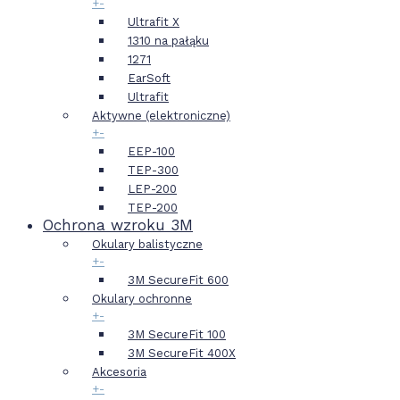
+
-
Ultrafit X
1310 na pałąku
1271
EarSoft
Ultrafit
Aktywne (elektroniczne)
+
-
EEP-100
TEP-300
LEP-200
TEP-200
Ochrona wzroku 3M
Okulary balistyczne
+
-
3M SecureFit 600
Okulary ochronne
+
-
3M SecureFit 100
3M SecureFit 400X
Akcesoria
+
-