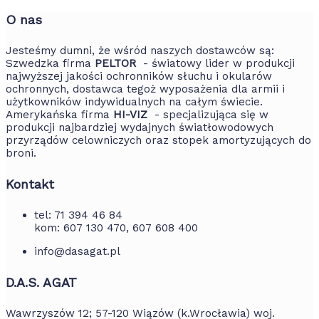
O nas
Jesteśmy dumni, że wśród naszych dostawców są:
Szwedzka firma
PELTOR
- światowy lider w produkcji
najwyższej jakości ochronników słuchu i okularów
ochronnych, dostawca tegoż wyposażenia dla armii i
użytkowników indywidualnych na całym świecie.
Amerykańska firma
HI-VIZ
- specjalizująca się w
produkcji najbardziej wydajnych światłowodowych
przyrządów celowniczych oraz stopek amortyzujących do
broni.
Kontakt
tel: 71 394 46 84
kom: 607 130 470, 607 608 400
info@dasagat.pl
D.A.S. AGAT
Wawrzyszów 12; 57-120 Wiązów (k.Wrocławia) woj.