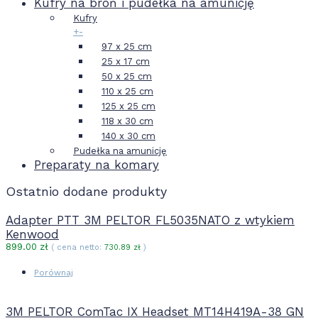
Kufry na broń i pudełka na amunicję
Kufry
+
-
97 x 25 cm
25 x 17 cm
50 x 25 cm
110 x 25 cm
125 x 25 cm
118 x 30 cm
140 x 30 cm
Pudełka na amunicję
Preparaty na komary
Ostatnio dodane produkty
Adapter PTT 3M PELTOR FL5035NATO z wtykiem
Kenwood
899.00
zł
( cena netto:
730.89
zł
)
Porównaj
3M PELTOR ComTac IX Headset MT14H419A-38 GN