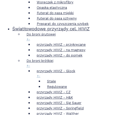
Woreczek z mikrofibry
Opaska elastyczna
Futerał do pasa miękki
Futerał do pasa sztywny
Preparat do czyszczenia szybek
Światłowodowe przyrządy cel. HIVIZ
Do broni śrutowej
+
-
przyrządy HIVIZ - przykręcane
przyrządy HIVIZ - na magnesy
przyrządy HIVIZ - do pomek
Do broni krótkiej
+
-
przyrządy HIVIZ - Glock
+
-
Stałe
Regulowane
przyrządy HIVIZ - CZ
przyrządy HIVIZ - H&K
przyrządy HIVIZ - Sig Sauer
przyrządy HIVIZ - Springfield
przyrządy HIVIZ - Walther