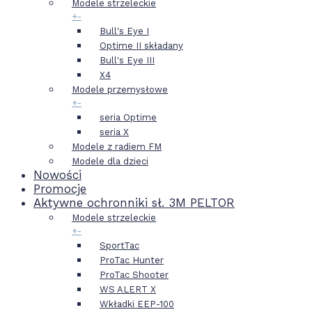
Modele strzeleckie
+
-
Bull's Eye I
Optime II składany
Bull's Eye III
X4
Modele przemysłowe
+
-
seria Optime
seria X
Modele z radiem FM
Modele dla dzieci
Nowości
Promocje
Aktywne ochronniki sł. 3M PELTOR
Modele strzeleckie
+
-
SportTac
ProTac Hunter
ProTac Shooter
WS ALERT X
Wkładki EEP-100