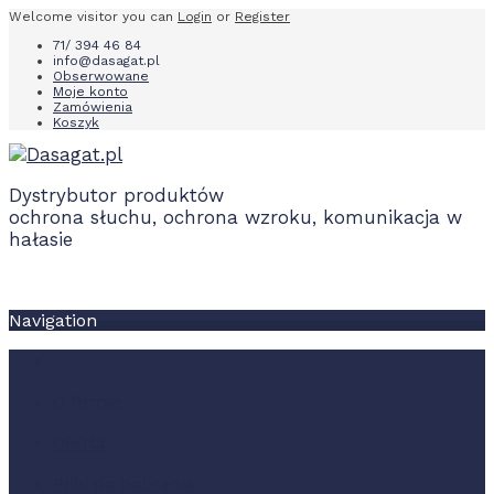
Welcome visitor you can
Login
or
Register
71/ 394 46 84
info@dasagat.pl
Obserwowane
Moje konto
Zamówienia
Koszyk
Dystrybutor produktów
ochrona słuchu, ochrona wzroku, komunikacja w
hałasie
Navigation
O firmie
Oferta
Pliki do pobrania