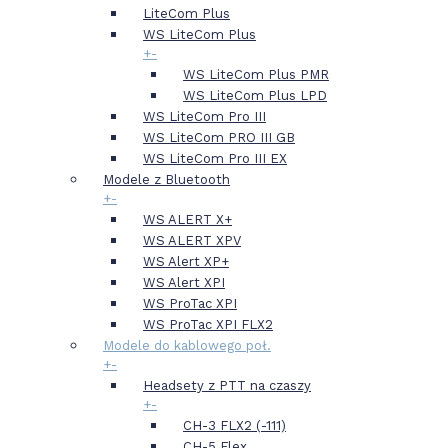
LiteCom Plus
WS LiteCom Plus
+
-
WS LiteCom Plus PMR
WS LiteCom Plus LPD
WS LiteCom Pro III
WS LiteCom PRO III GB
WS LiteCom Pro III EX
Modele z Bluetooth
+
-
WS ALERT X+
WS ALERT XPV
WS Alert XP+
WS Alert XPI
WS ProTac XPI
WS ProTac XPI FLX2
Modele do kablowego poł.
+
-
Headsety z PTT na czaszy
+
-
CH-3 FLX2 (-111)
CH-5 Flex