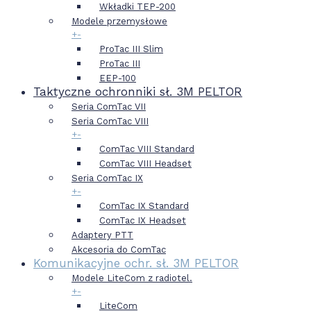
Wkładki TEP-200
Modele przemysłowe
+
-
ProTac III Slim
ProTac III
EEP-100
Taktyczne ochronniki sł. 3M PELTOR
Seria ComTac VII
Seria ComTac VIII
+
-
ComTac VIII Standard
ComTac VIII Headset
Seria ComTac IX
+
-
ComTac IX Standard
ComTac IX Headset
Adaptery PTT
Akcesoria do ComTac
Komunikacyjne ochr. sł. 3M PELTOR
Modele LiteCom z radiotel.
+
-
LiteCom